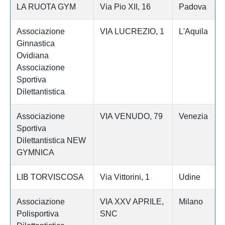
LA RUOTA GYM
Via Pio XII, 16
Padova
Associazione
VIA LUCREZIO, 1
L'Aquila
Ginnastica
Ovidiana
Associazione
Sportiva
Dilettantistica
Associazione
VIA VENUDO, 79
Venezia
Sportiva
Dilettantistica NEW
GYMNICA
LIB TORVISCOSA
Via Vittorini, 1
Udine
Associazione
VIA XXV APRILE,
Milano
Polisportiva
SNC