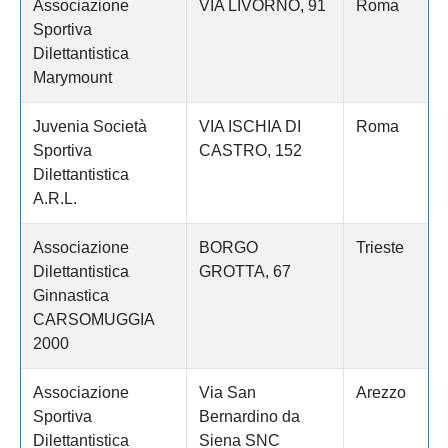
Associazione
VIA LIVORNO, 91
Roma
Sportiva
Dilettantistica
Marymount
Juvenia Società
VIA ISCHIA DI
Roma
Sportiva
CASTRO, 152
Dilettantistica
A.R.L.
Associazione
BORGO
Trieste
Dilettantistica
GROTTA, 67
Ginnastica
CARSOMUGGIA
2000
Associazione
Via San
Arezzo
Sportiva
Bernardino da
Dilettantistica
Siena SNC