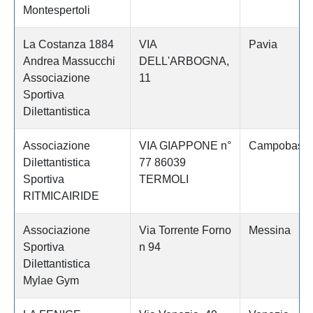
Montespertoli
La Costanza 1884
VIA
Pavia
Andrea Massucchi
DELL'ARBOGNA,
Associazione
11
Sportiva
Dilettantistica
Associazione
VIA GIAPPONE n°
Campobass
Dilettantistica
77 86039
Sportiva
TERMOLI
RITMICAIRIDE
Associazione
Via Torrente Forno
Messina
Sportiva
n 94
Dilettantistica
Mylae Gym