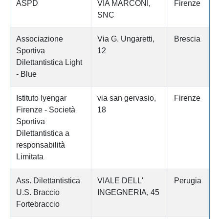
ASPD
VIA MARCONI,
Firenze
SNC
Associazione
Via G. Ungaretti,
Brescia
Sportiva
12
Dilettantistica Light
- Blue
Istituto Iyengar
via san gervasio,
Firenze
Firenze - Società
18
Sportiva
Dilettantistica a
responsabilità
Limitata
Ass. Dilettantistica
VIALE DELL'
Perugia
U.S. Braccio
INGEGNERIA, 45
Fortebraccio