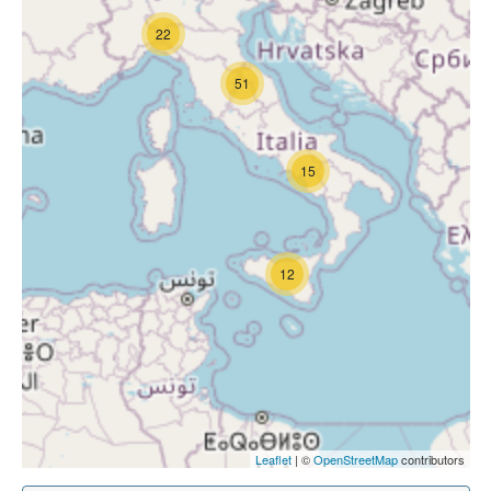
22
51
15
12
Leaflet
| ©
OpenStreetMap
contributors