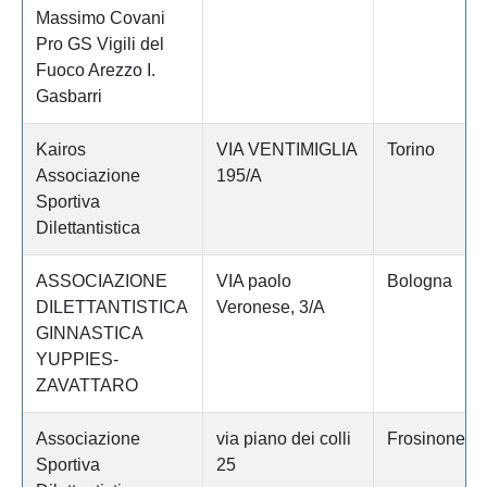
Massimo Covani
Pro GS Vigili del
Fuoco Arezzo I.
Gasbarri
Kairos
VIA VENTIMIGLIA
Torino
Associazione
195/A
Sportiva
Dilettantistica
ASSOCIAZIONE
VIA paolo
Bologna
DILETTANTISTICA
Veronese, 3/A
GINNASTICA
YUPPIES-
ZAVATTARO
Associazione
via piano dei colli
Frosinone
Sportiva
25