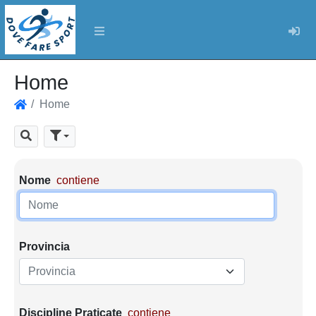
Log
Home
Home
Home
Cerca
Parametri di ricerca
Nome
contiene
Provincia
Provincia
Discipline Praticate
contiene