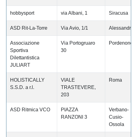
hobbysport
via Albani, 1
Siracusa
ASD Rit-La-Torre
Via Avio, 1/1
Alessandria
Associazione
Via Portogruaro
Pordenone
Sportiva
30
Dilettantistica
JULIART
HOLISTICALLY
VIALE
Roma
S.S.D. a r.l.
TRASTEVERE,
203
ASD Ritmica VCO
PIAZZA
Verbano-
RANZONI 3
Cusio-
Ossola