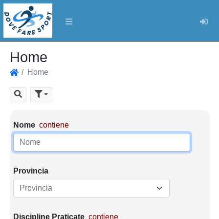
Log
Home
Home
Home
Cerca
Parametri di ricerca
Nome
contiene
Provincia
Provincia
Discipline Praticate
contiene