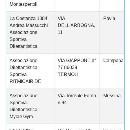
Montespertoli
La Costanza 1884
VIA
Pavia
Andrea Massucchi
DELL'ARBOGNA,
Associazione
11
Sportiva
Dilettantistica
Associazione
VIA GIAPPONE n°
Campobass
Dilettantistica
77 86039
Sportiva
TERMOLI
RITMICAIRIDE
Associazione
Via Torrente Forno
Messina
Sportiva
n 94
Dilettantistica
Mylae Gym