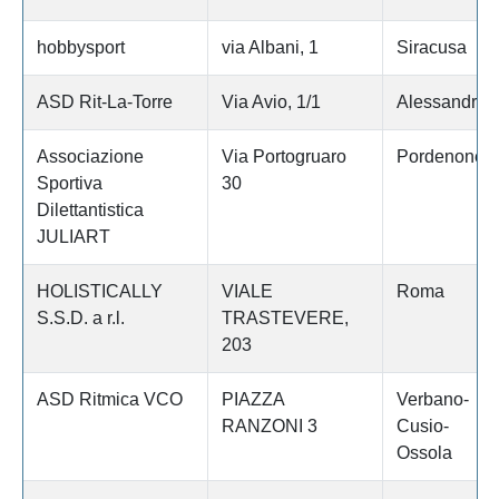
hobbysport
via Albani, 1
Siracusa
ASD Rit-La-Torre
Via Avio, 1/1
Alessandria
Associazione
Via Portogruaro
Pordenone
Sportiva
30
Dilettantistica
JULIART
HOLISTICALLY
VIALE
Roma
S.S.D. a r.l.
TRASTEVERE,
203
ASD Ritmica VCO
PIAZZA
Verbano-
RANZONI 3
Cusio-
Ossola