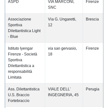
ASPD
VIA MARCONI,
Firenze
SNC
Associazione
Via G. Ungaretti,
Brescia
Sportiva
12
Dilettantistica Light
- Blue
Istituto Iyengar
via san gervasio,
Firenze
Firenze - Società
18
Sportiva
Dilettantistica a
responsabilità
Limitata
Ass. Dilettantistica
VIALE DELL'
Perugia
U.S. Braccio
INGEGNERIA, 45
Fortebraccio