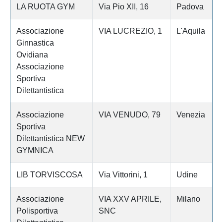
LA RUOTA GYM
Via Pio XII, 16
Padova
Associazione
VIA LUCREZIO, 1
L'Aquila
Ginnastica
Ovidiana
Associazione
Sportiva
Dilettantistica
Associazione
VIA VENUDO, 79
Venezia
Sportiva
Dilettantistica NEW
GYMNICA
LIB TORVISCOSA
Via Vittorini, 1
Udine
Associazione
VIA XXV APRILE,
Milano
Polisportiva
SNC