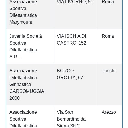
Associazione
VIA LIVORNO, 91
Roma
Sportiva
Dilettantistica
Marymount
Juvenia Società
VIA ISCHIA DI
Roma
Sportiva
CASTRO, 152
Dilettantistica
A.R.L.
Associazione
BORGO
Trieste
Dilettantistica
GROTTA, 67
Ginnastica
CARSOMUGGIA
2000
Associazione
Via San
Arezzo
Sportiva
Bernardino da
Dilettantistica
Siena SNC