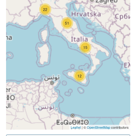
22
51
15
12
Leaflet
| ©
OpenStreetMap
contributors