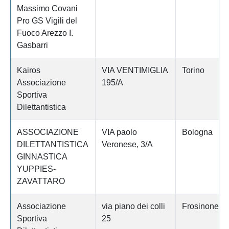
Massimo Covani
Pro GS Vigili del
Fuoco Arezzo I.
Gasbarri
Kairos
VIA VENTIMIGLIA
Torino
Associazione
195/A
Sportiva
Dilettantistica
ASSOCIAZIONE
VIA paolo
Bologna
DILETTANTISTICA
Veronese, 3/A
GINNASTICA
YUPPIES-
ZAVATTARO
Associazione
via piano dei colli
Frosinone
Sportiva
25