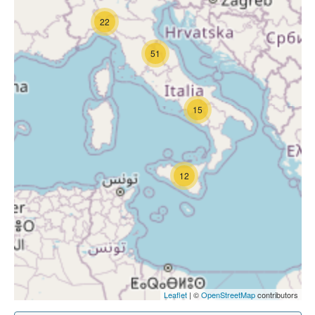
22
51
15
12
Leaflet
| ©
OpenStreetMap
contributors