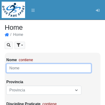
Log
Home
Home
Home
Cerca
Parametri di ricerca
Nome
contiene
Provincia
Provincia
Discipline Praticate
contiene