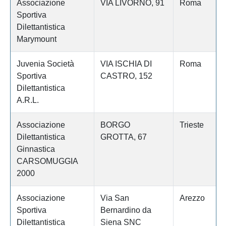
Associazione
VIA LIVORNO, 91
Roma
Sportiva
Dilettantistica
Marymount
Juvenia Società
VIA ISCHIA DI
Roma
Sportiva
CASTRO, 152
Dilettantistica
A.R.L.
Associazione
BORGO
Trieste
Dilettantistica
GROTTA, 67
Ginnastica
CARSOMUGGIA
2000
Associazione
Via San
Arezzo
Sportiva
Bernardino da
Dilettantistica
Siena SNC