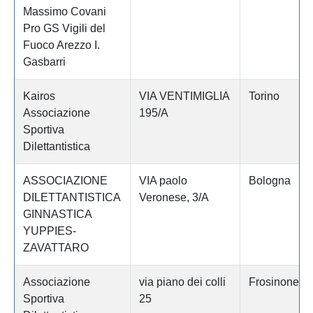
Massimo Covani
Pro GS Vigili del
Fuoco Arezzo I.
Gasbarri
Kairos
VIA VENTIMIGLIA
Torino
Associazione
195/A
Sportiva
Dilettantistica
ASSOCIAZIONE
VIA paolo
Bologna
DILETTANTISTICA
Veronese, 3/A
GINNASTICA
YUPPIES-
ZAVATTARO
Associazione
via piano dei colli
Frosinone
Sportiva
25