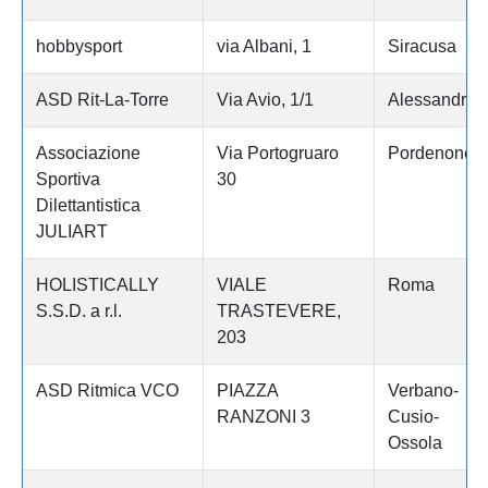
hobbysport
via Albani, 1
Siracusa
ASD Rit-La-Torre
Via Avio, 1/1
Alessandria
Associazione
Via Portogruaro
Pordenone
Sportiva
30
Dilettantistica
JULIART
HOLISTICALLY
VIALE
Roma
S.S.D. a r.l.
TRASTEVERE,
203
ASD Ritmica VCO
PIAZZA
Verbano-
RANZONI 3
Cusio-
Ossola