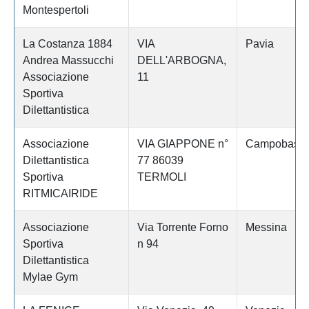
Montespertoli
La Costanza 1884
VIA
Pavia
Andrea Massucchi
DELL'ARBOGNA,
Associazione
11
Sportiva
Dilettantistica
Associazione
VIA GIAPPONE n°
Campobass
Dilettantistica
77 86039
Sportiva
TERMOLI
RITMICAIRIDE
Associazione
Via Torrente Forno
Messina
Sportiva
n 94
Dilettantistica
Mylae Gym