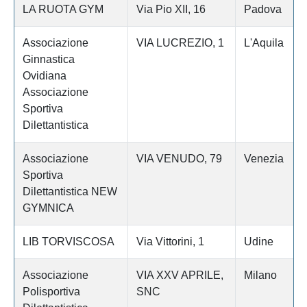
LA RUOTA GYM
Via Pio XII, 16
Padova
Associazione
VIA LUCREZIO, 1
L'Aquila
Ginnastica
Ovidiana
Associazione
Sportiva
Dilettantistica
Associazione
VIA VENUDO, 79
Venezia
Sportiva
Dilettantistica NEW
GYMNICA
LIB TORVISCOSA
Via Vittorini, 1
Udine
Associazione
VIA XXV APRILE,
Milano
Polisportiva
SNC