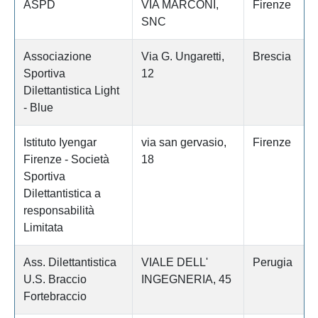
ASPD
VIA MARCONI,
Firenze
SNC
Associazione
Via G. Ungaretti,
Brescia
Sportiva
12
Dilettantistica Light
- Blue
Istituto Iyengar
via san gervasio,
Firenze
Firenze - Società
18
Sportiva
Dilettantistica a
responsabilità
Limitata
Ass. Dilettantistica
VIALE DELL'
Perugia
U.S. Braccio
INGEGNERIA, 45
Fortebraccio