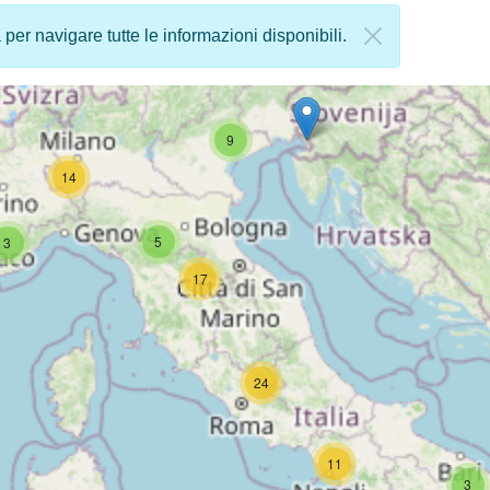
a per navigare tutte le informazioni disponibili.
9
14
5
3
17
24
11
3