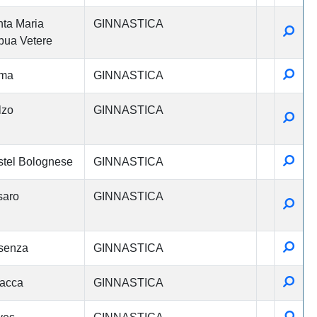
ta Maria
GINNASTICA
Detta
ua Vetere
Detta
ma
GINNASTICA
lzo
GINNASTICA
Detta
Detta
tel Bolognese
GINNASTICA
saro
GINNASTICA
Detta
Detta
senza
GINNASTICA
Detta
acca
GINNASTICA
Detta