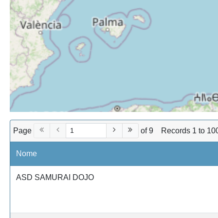
Page
of 9
Records 1 to 10
Nome
ASD SAMURAI DOJO