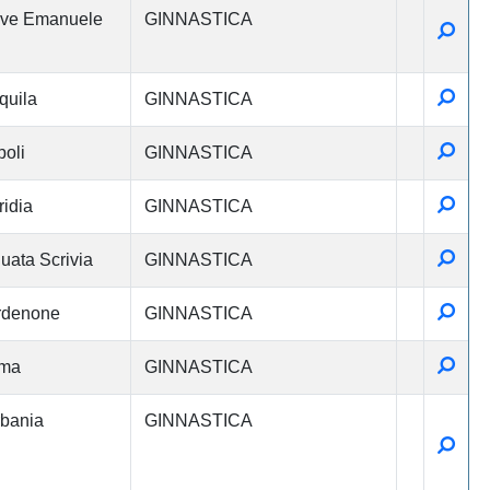
eve Emanuele
GINNASTICA
Detta
Detta
quila
GINNASTICA
Detta
oli
GINNASTICA
Detta
ridia
GINNASTICA
Detta
uata Scrivia
GINNASTICA
Detta
rdenone
GINNASTICA
Detta
ma
GINNASTICA
bania
GINNASTICA
Detta