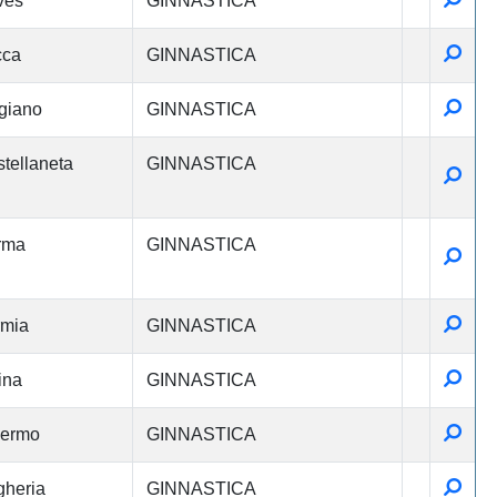
ves
GINNASTICA
Detta
cca
GINNASTICA
Detta
giano
GINNASTICA
tellaneta
GINNASTICA
Detta
rma
GINNASTICA
Detta
Detta
rmia
GINNASTICA
Detta
ina
GINNASTICA
Detta
lermo
GINNASTICA
Detta
heria
GINNASTICA