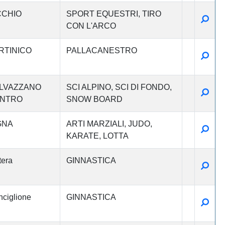
CCHIO
SPORT EQUESTRI
TIRO
Detta
CON L'ARCO
RTINICO
PALLACANESTRO
Detta
LVAZZANO
SCI ALPINO
SCI DI FONDO
Detta
NTRO
SNOW BOARD
GNA
ARTI MARZIALI
JUDO
Detta
KARATE
LOTTA
era
GINNASTICA
Detta
ciglione
GINNASTICA
Detta