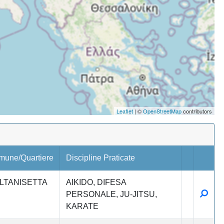
Leaflet
| ©
OpenStreetMap
contributors
mune/Quartiere
Discipline Praticate
LTANISETTA
AIKIDO
DIFESA
Detta
PERSONALE
JU-JITSU
KARATE