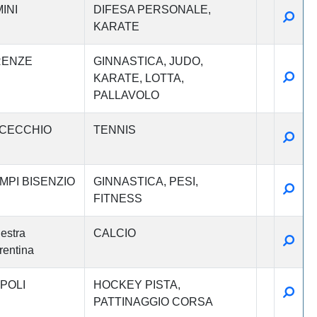
INI
DIFESA PERSONALE
Detta
KARATE
RENZE
GINNASTICA
JUDO
Detta
KARATE
LOTTA
PALLAVOLO
CECCHIO
TENNIS
Detta
MPI BISENZIO
GINNASTICA
PESI
Detta
FITNESS
estra
CALCIO
Detta
rentina
POLI
HOCKEY PISTA
Detta
PATTINAGGIO CORSA