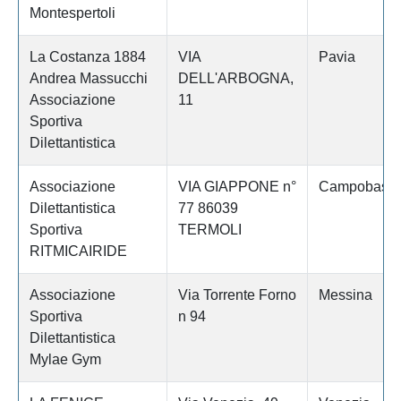
Montespertoli
La Costanza 1884
VIA
Pavia
Andrea Massucchi
DELL'ARBOGNA,
Associazione
11
Sportiva
Dilettantistica
Associazione
VIA GIAPPONE n°
Campobass
Dilettantistica
77 86039
Sportiva
TERMOLI
RITMICAIRIDE
Associazione
Via Torrente Forno
Messina
Sportiva
n 94
Dilettantistica
Mylae Gym