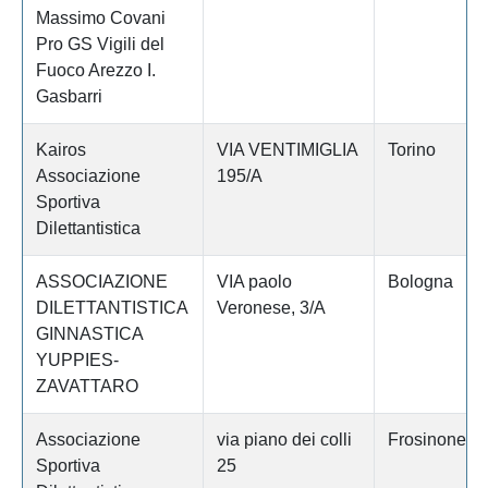
Massimo Covani
Pro GS Vigili del
Fuoco Arezzo I.
Gasbarri
Kairos
VIA VENTIMIGLIA
Torino
Associazione
195/A
Sportiva
Dilettantistica
ASSOCIAZIONE
VIA paolo
Bologna
DILETTANTISTICA
Veronese, 3/A
GINNASTICA
YUPPIES-
ZAVATTARO
Associazione
via piano dei colli
Frosinone
Sportiva
25