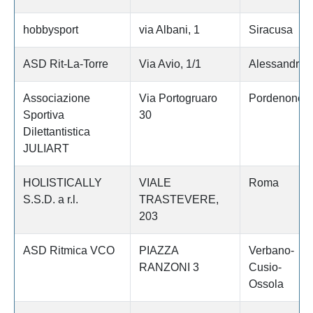
hobbysport
via Albani, 1
Siracusa
ASD Rit-La-Torre
Via Avio, 1/1
Alessandria
Associazione
Via Portogruaro
Pordenone
Sportiva
30
Dilettantistica
JULIART
HOLISTICALLY
VIALE
Roma
S.S.D. a r.l.
TRASTEVERE,
203
ASD Ritmica VCO
PIAZZA
Verbano-
RANZONI 3
Cusio-
Ossola