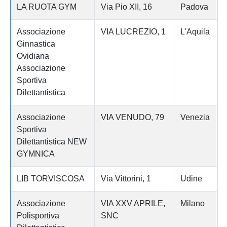
LA RUOTA GYM
Via Pio XII, 16
Padova
Associazione
VIA LUCREZIO, 1
L'Aquila
Ginnastica
Ovidiana
Associazione
Sportiva
Dilettantistica
Associazione
VIA VENUDO, 79
Venezia
Sportiva
Dilettantistica NEW
GYMNICA
LIB TORVISCOSA
Via Vittorini, 1
Udine
Associazione
VIA XXV APRILE,
Milano
Polisportiva
SNC