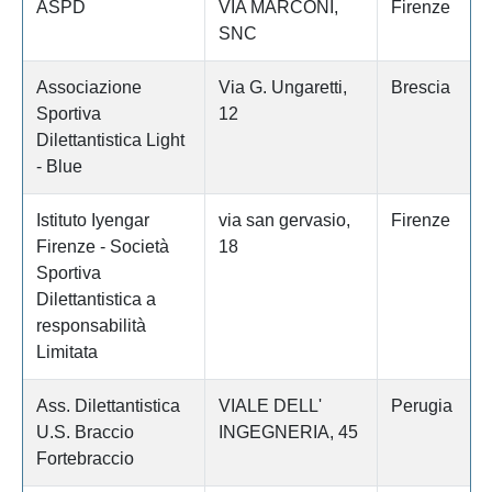
ASPD
VIA MARCONI,
Firenze
SNC
Associazione
Via G. Ungaretti,
Brescia
Sportiva
12
Dilettantistica Light
- Blue
Istituto Iyengar
via san gervasio,
Firenze
Firenze - Società
18
Sportiva
Dilettantistica a
responsabilità
Limitata
Ass. Dilettantistica
VIALE DELL'
Perugia
U.S. Braccio
INGEGNERIA, 45
Fortebraccio