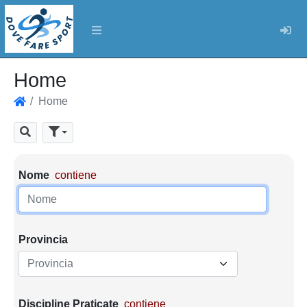
Log
Home
Home
Home
Cerca
Parametri di ricerca
Nome
contiene
Provincia
Provincia
Discipline Praticate
contiene