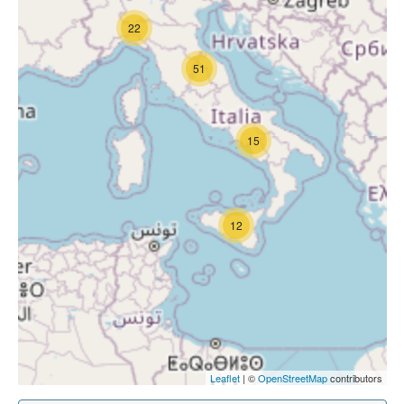
22
51
15
12
Leaflet
| ©
OpenStreetMap
contributors