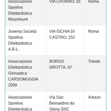
Associazione
VIA LIVORNO, 91
Roma
Sportiva
Dilettantistica
Marymount
Juvenia Società
VIA ISCHIA DI
Roma
Sportiva
CASTRO, 152
Dilettantistica
A.R.L.
Associazione
BORGO
Trieste
Dilettantistica
GROTTA, 67
Ginnastica
CARSOMUGGIA
2000
Associazione
Via San
Arezzo
Sportiva
Bernardino da
Dilettantistica
Siena SNC