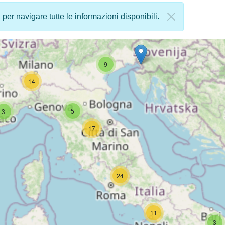
a per navigare tutte le informazioni disponibili.
9
14
5
3
17
24
11
3