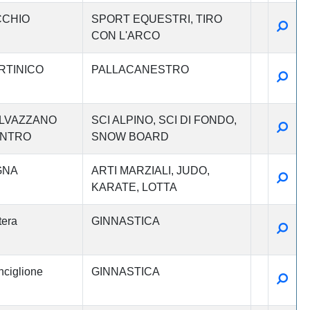
CCHIO
SPORT EQUESTRI
TIRO
Detta
CON L'ARCO
RTINICO
PALLACANESTRO
Detta
LVAZZANO
SCI ALPINO
SCI DI FONDO
Detta
NTRO
SNOW BOARD
GNA
ARTI MARZIALI
JUDO
Detta
KARATE
LOTTA
era
GINNASTICA
Detta
ciglione
GINNASTICA
Detta