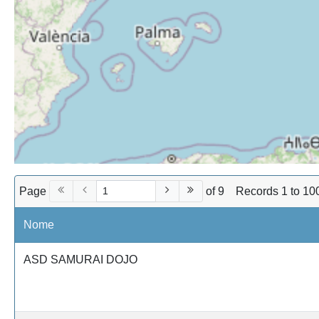
Page
of 9
Records 1 to 10
Nome
ASD SAMURAI DOJO