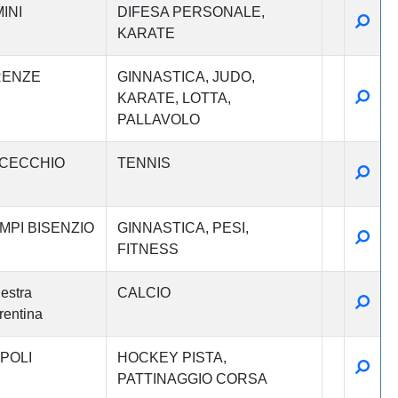
INI
DIFESA PERSONALE
Detta
KARATE
RENZE
GINNASTICA
JUDO
Detta
KARATE
LOTTA
PALLAVOLO
CECCHIO
TENNIS
Detta
MPI BISENZIO
GINNASTICA
PESI
Detta
FITNESS
estra
CALCIO
Detta
rentina
POLI
HOCKEY PISTA
Detta
PATTINAGGIO CORSA