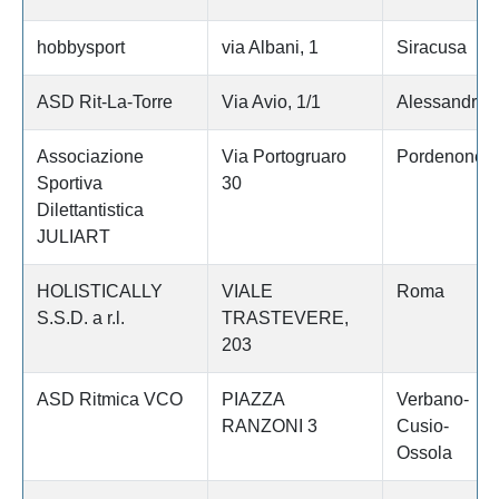
hobbysport
via Albani, 1
Siracusa
ASD Rit-La-Torre
Via Avio, 1/1
Alessandria
Associazione
Via Portogruaro
Pordenone
Sportiva
30
Dilettantistica
JULIART
HOLISTICALLY
VIALE
Roma
S.S.D. a r.l.
TRASTEVERE,
203
ASD Ritmica VCO
PIAZZA
Verbano-
RANZONI 3
Cusio-
Ossola