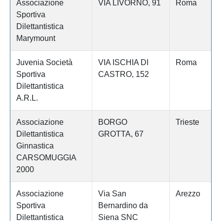
Associazione
VIA LIVORNO, 91
Roma
Sportiva
Dilettantistica
Marymount
Juvenia Società
VIA ISCHIA DI
Roma
Sportiva
CASTRO, 152
Dilettantistica
A.R.L.
Associazione
BORGO
Trieste
Dilettantistica
GROTTA, 67
Ginnastica
CARSOMUGGIA
2000
Associazione
Via San
Arezzo
Sportiva
Bernardino da
Dilettantistica
Siena SNC