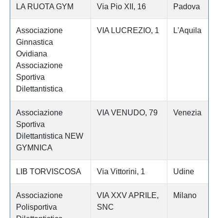
LA RUOTA GYM
Via Pio XII, 16
Padova
Associazione
VIA LUCREZIO, 1
L'Aquila
Ginnastica
Ovidiana
Associazione
Sportiva
Dilettantistica
Associazione
VIA VENUDO, 79
Venezia
Sportiva
Dilettantistica NEW
GYMNICA
LIB TORVISCOSA
Via Vittorini, 1
Udine
Associazione
VIA XXV APRILE,
Milano
Polisportiva
SNC