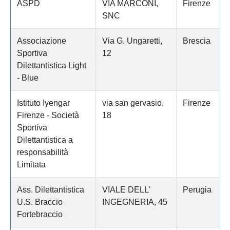
ASPD
VIA MARCONI,
Firenze
SNC
Associazione
Via G. Ungaretti,
Brescia
Sportiva
12
Dilettantistica Light
- Blue
Istituto Iyengar
via san gervasio,
Firenze
Firenze - Società
18
Sportiva
Dilettantistica a
responsabilità
Limitata
Ass. Dilettantistica
VIALE DELL'
Perugia
U.S. Braccio
INGEGNERIA, 45
Fortebraccio