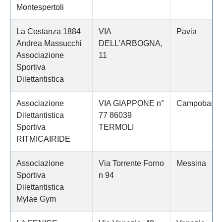
Montespertoli
La Costanza 1884
VIA
Pavia
Andrea Massucchi
DELL'ARBOGNA,
Associazione
11
Sportiva
Dilettantistica
Associazione
VIA GIAPPONE n°
Campobass
Dilettantistica
77 86039
Sportiva
TERMOLI
RITMICAIRIDE
Associazione
Via Torrente Forno
Messina
Sportiva
n 94
Dilettantistica
Mylae Gym