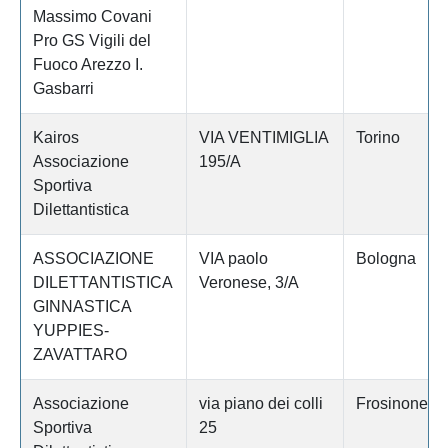
Massimo Covani
Pro GS Vigili del
Fuoco Arezzo I.
Gasbarri
Kairos
VIA VENTIMIGLIA
Torino
Associazione
195/A
Sportiva
Dilettantistica
ASSOCIAZIONE
VIA paolo
Bologna
DILETTANTISTICA
Veronese, 3/A
GINNASTICA
YUPPIES-
ZAVATTARO
Associazione
via piano dei colli
Frosinone
Sportiva
25