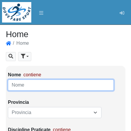
Log
Home
Home
Home
Cerca
Parametri di ricerca
Nome
contiene
Provincia
Provincia
Discipline Praticate
contiene