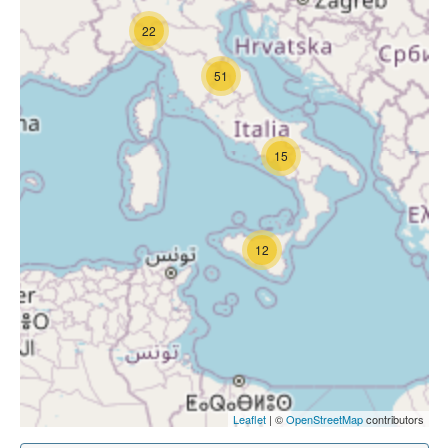
22
51
15
12
Leaflet
| ©
OpenStreetMap
contributors