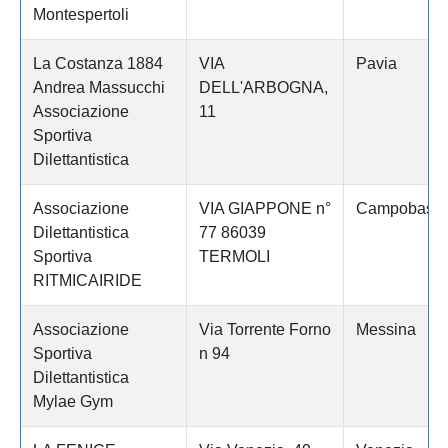
Montespertoli
La Costanza 1884
VIA
Pavia
Andrea Massucchi
DELL'ARBOGNA,
Associazione
11
Sportiva
Dilettantistica
Associazione
VIA GIAPPONE n°
Campobass
Dilettantistica
77 86039
Sportiva
TERMOLI
RITMICAIRIDE
Associazione
Via Torrente Forno
Messina
Sportiva
n 94
Dilettantistica
Mylae Gym