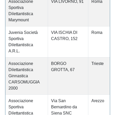
Associazione
VIA LIVORNO, 91
Roma
Sportiva
Dilettantistica
Marymount
Juvenia Società
VIA ISCHIA DI
Roma
Sportiva
CASTRO, 152
Dilettantistica
A.R.L.
Associazione
BORGO
Trieste
Dilettantistica
GROTTA, 67
Ginnastica
CARSOMUGGIA
2000
Associazione
Via San
Arezzo
Sportiva
Bernardino da
Dilettantistica
Siena SNC