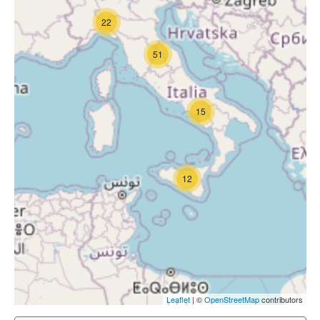
22
51
15
12
Leaflet
| ©
OpenStreetMap
contributors