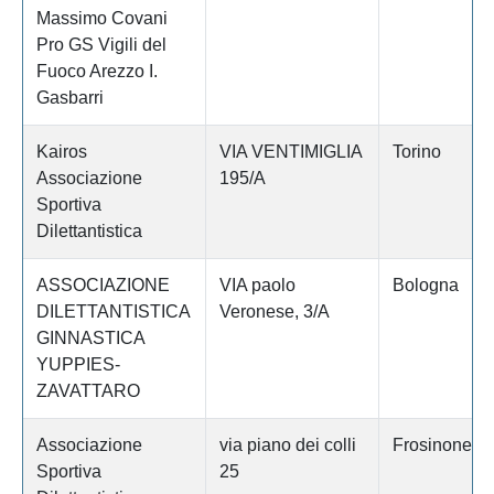
Massimo Covani
Pro GS Vigili del
Fuoco Arezzo I.
Gasbarri
Kairos
VIA VENTIMIGLIA
Torino
Associazione
195/A
Sportiva
Dilettantistica
ASSOCIAZIONE
VIA paolo
Bologna
DILETTANTISTICA
Veronese, 3/A
GINNASTICA
YUPPIES-
ZAVATTARO
Associazione
via piano dei colli
Frosinone
Sportiva
25