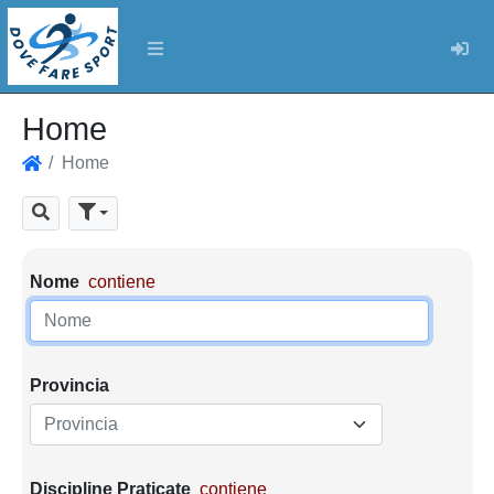
Log
Home
Home
Home
Cerca
Parametri di ricerca
Nome
contiene
Provincia
Provincia
Discipline Praticate
contiene