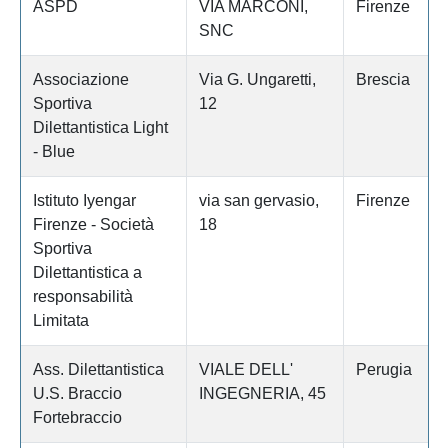
ASPD
VIA MARCONI,
Firenze
SNC
Associazione
Via G. Ungaretti,
Brescia
Sportiva
12
Dilettantistica Light
- Blue
Istituto Iyengar
via san gervasio,
Firenze
Firenze - Società
18
Sportiva
Dilettantistica a
responsabilità
Limitata
Ass. Dilettantistica
VIALE DELL'
Perugia
U.S. Braccio
INGEGNERIA, 45
Fortebraccio