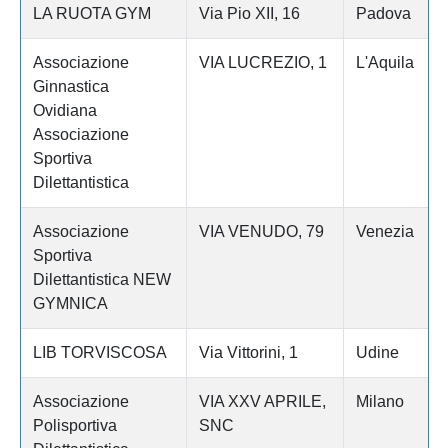
LA RUOTA GYM
Via Pio XII, 16
Padova
Associazione
VIA LUCREZIO, 1
L'Aquila
Ginnastica
Ovidiana
Associazione
Sportiva
Dilettantistica
Associazione
VIA VENUDO, 79
Venezia
Sportiva
Dilettantistica NEW
GYMNICA
LIB TORVISCOSA
Via Vittorini, 1
Udine
Associazione
VIA XXV APRILE,
Milano
Polisportiva
SNC