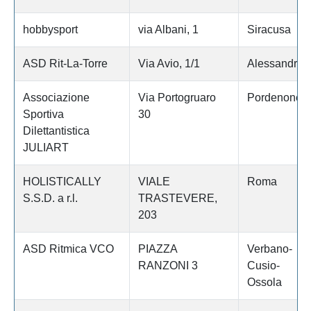
hobbysport
via Albani, 1
Siracusa
ASD Rit-La-Torre
Via Avio, 1/1
Alessandria
Associazione
Via Portogruaro
Pordenone
Sportiva
30
Dilettantistica
JULIART
HOLISTICALLY
VIALE
Roma
S.S.D. a r.l.
TRASTEVERE,
203
ASD Ritmica VCO
PIAZZA
Verbano-
RANZONI 3
Cusio-
Ossola