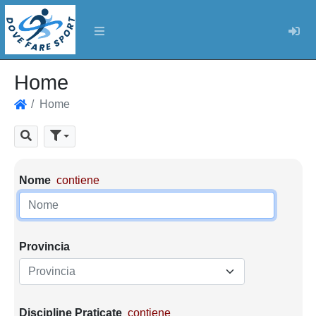
Log
Home
Home
Home
Cerca
Parametri di ricerca
Nome
contiene
Provincia
Provincia
Discipline Praticate
contiene