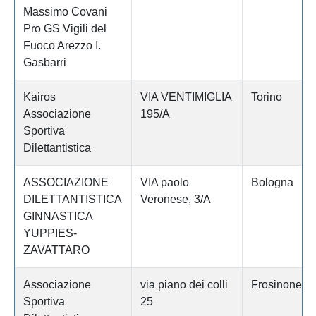
Massimo Covani
Pro GS Vigili del
Fuoco Arezzo I.
Gasbarri
Kairos
VIA VENTIMIGLIA
Torino
Associazione
195/A
Sportiva
Dilettantistica
ASSOCIAZIONE
VIA paolo
Bologna
DILETTANTISTICA
Veronese, 3/A
GINNASTICA
YUPPIES-
ZAVATTARO
Associazione
via piano dei colli
Frosinone
Sportiva
25