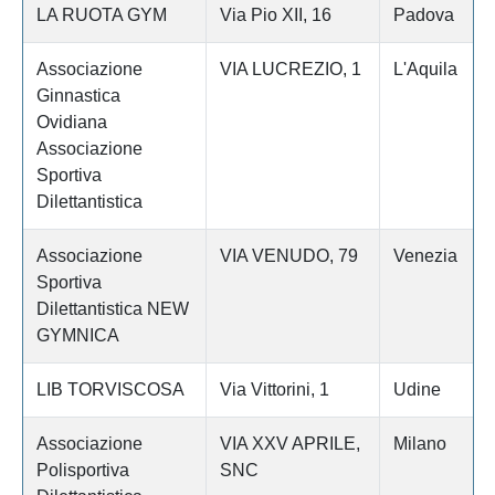
LA RUOTA GYM
Via Pio XII, 16
Padova
Associazione
VIA LUCREZIO, 1
L'Aquila
Ginnastica
Ovidiana
Associazione
Sportiva
Dilettantistica
Associazione
VIA VENUDO, 79
Venezia
Sportiva
Dilettantistica NEW
GYMNICA
LIB TORVISCOSA
Via Vittorini, 1
Udine
Associazione
VIA XXV APRILE,
Milano
Polisportiva
SNC