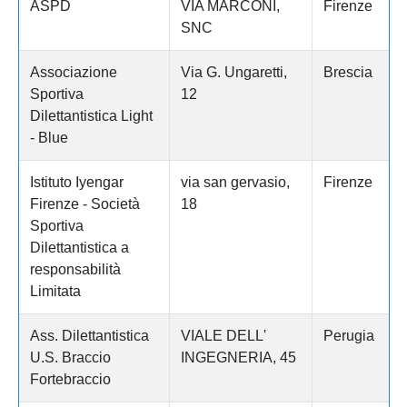
ASPD
VIA MARCONI,
Firenze
SNC
Associazione
Via G. Ungaretti,
Brescia
Sportiva
12
Dilettantistica Light
- Blue
Istituto Iyengar
via san gervasio,
Firenze
Firenze - Società
18
Sportiva
Dilettantistica a
responsabilità
Limitata
Ass. Dilettantistica
VIALE DELL'
Perugia
U.S. Braccio
INGEGNERIA, 45
Fortebraccio