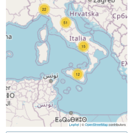
22
51
15
12
Leaflet
| ©
OpenStreetMap
contributors