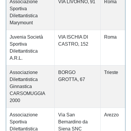
Associazione
VIA LIVORNO, 91
Roma
Sportiva
Dilettantistica
Marymount
Juvenia Società
VIA ISCHIA DI
Roma
Sportiva
CASTRO, 152
Dilettantistica
A.R.L.
Associazione
BORGO
Trieste
Dilettantistica
GROTTA, 67
Ginnastica
CARSOMUGGIA
2000
Associazione
Via San
Arezzo
Sportiva
Bernardino da
Dilettantistica
Siena SNC