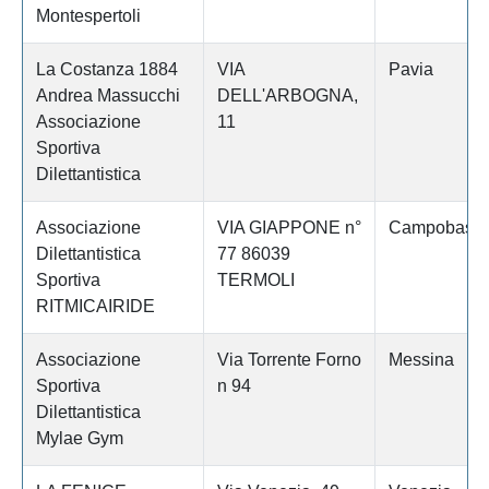
Montespertoli
La Costanza 1884
VIA
Pavia
Andrea Massucchi
DELL'ARBOGNA,
Associazione
11
Sportiva
Dilettantistica
Associazione
VIA GIAPPONE n°
Campobass
Dilettantistica
77 86039
Sportiva
TERMOLI
RITMICAIRIDE
Associazione
Via Torrente Forno
Messina
Sportiva
n 94
Dilettantistica
Mylae Gym