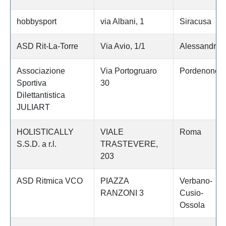
hobbysport
via Albani, 1
Siracusa
ASD Rit-La-Torre
Via Avio, 1/1
Alessandria
Associazione
Via Portogruaro
Pordenone
Sportiva
30
Dilettantistica
JULIART
HOLISTICALLY
VIALE
Roma
S.S.D. a r.l.
TRASTEVERE,
203
ASD Ritmica VCO
PIAZZA
Verbano-
RANZONI 3
Cusio-
Ossola