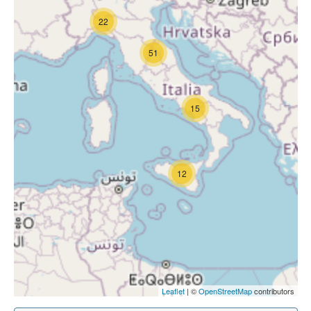
22
51
15
12
Leaflet
| ©
OpenStreetMap
contributors