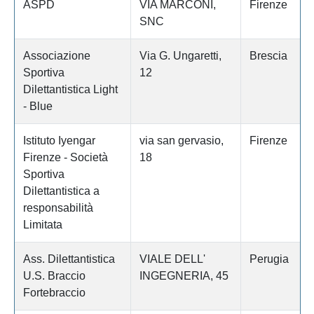
ASPD
VIA MARCONI,
Firenze
SNC
Associazione
Via G. Ungaretti,
Brescia
Sportiva
12
Dilettantistica Light
- Blue
Istituto Iyengar
via san gervasio,
Firenze
Firenze - Società
18
Sportiva
Dilettantistica a
responsabilità
Limitata
Ass. Dilettantistica
VIALE DELL'
Perugia
U.S. Braccio
INGEGNERIA, 45
Fortebraccio