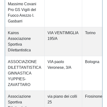
Massimo Covani
Pro GS Vigili del
Fuoco Arezzo I.
Gasbarri
Kairos
VIA VENTIMIGLIA
Torino
Associazione
195/A
Sportiva
Dilettantistica
ASSOCIAZIONE
VIA paolo
Bologna
DILETTANTISTICA
Veronese, 3/A
GINNASTICA
YUPPIES-
ZAVATTARO
Associazione
via piano dei colli
Frosinone
Sportiva
25