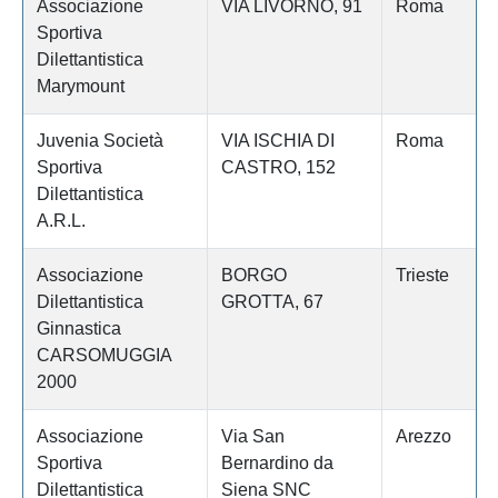
Associazione
VIA LIVORNO, 91
Roma
Sportiva
Dilettantistica
Marymount
Juvenia Società
VIA ISCHIA DI
Roma
Sportiva
CASTRO, 152
Dilettantistica
A.R.L.
Associazione
BORGO
Trieste
Dilettantistica
GROTTA, 67
Ginnastica
CARSOMUGGIA
2000
Associazione
Via San
Arezzo
Sportiva
Bernardino da
Dilettantistica
Siena SNC