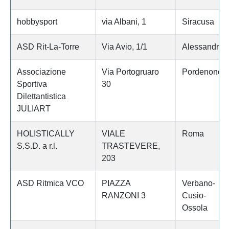
hobbysport
via Albani, 1
Siracusa
ASD Rit-La-Torre
Via Avio, 1/1
Alessandria
Associazione
Via Portogruaro
Pordenone
Sportiva
30
Dilettantistica
JULIART
HOLISTICALLY
VIALE
Roma
S.S.D. a r.l.
TRASTEVERE,
203
ASD Ritmica VCO
PIAZZA
Verbano-
RANZONI 3
Cusio-
Ossola