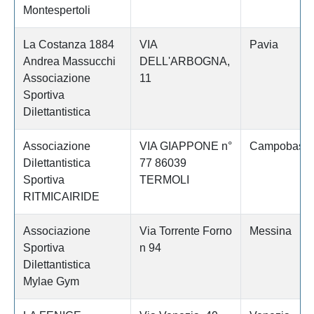
Montespertoli
La Costanza 1884
VIA
Pavia
Andrea Massucchi
DELL'ARBOGNA,
Associazione
11
Sportiva
Dilettantistica
Associazione
VIA GIAPPONE n°
Campobass
Dilettantistica
77 86039
Sportiva
TERMOLI
RITMICAIRIDE
Associazione
Via Torrente Forno
Messina
Sportiva
n 94
Dilettantistica
Mylae Gym