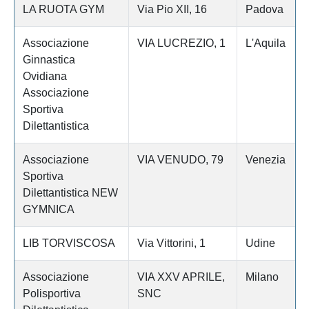
LA RUOTA GYM
Via Pio XII, 16
Padova
Associazione
VIA LUCREZIO, 1
L'Aquila
Ginnastica
Ovidiana
Associazione
Sportiva
Dilettantistica
Associazione
VIA VENUDO, 79
Venezia
Sportiva
Dilettantistica NEW
GYMNICA
LIB TORVISCOSA
Via Vittorini, 1
Udine
Associazione
VIA XXV APRILE,
Milano
Polisportiva
SNC