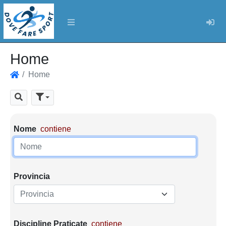
Log
Home
Home
Home
Cerca
Parametri di ricerca
Nome
contiene
Provincia
Provincia
Discipline Praticate
contiene