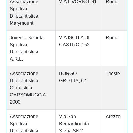
Associazione
VIA LIVORNO, 91
Roma
Sportiva
Dilettantistica
Marymount
Juvenia Società
VIA ISCHIA DI
Roma
Sportiva
CASTRO, 152
Dilettantistica
A.R.L.
Associazione
BORGO
Trieste
Dilettantistica
GROTTA, 67
Ginnastica
CARSOMUGGIA
2000
Associazione
Via San
Arezzo
Sportiva
Bernardino da
Dilettantistica
Siena SNC