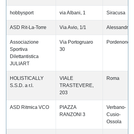
hobbysport
via Albani, 1
Siracusa
ASD Rit-La-Torre
Via Avio, 1/1
Alessandria
Associazione
Via Portogruaro
Pordenone
Sportiva
30
Dilettantistica
JULIART
HOLISTICALLY
VIALE
Roma
S.S.D. a r.l.
TRASTEVERE,
203
ASD Ritmica VCO
PIAZZA
Verbano-
RANZONI 3
Cusio-
Ossola