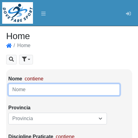
Log
Home
Home
Home
Cerca
Parametri di ricerca
Nome
contiene
Provincia
Provincia
Discipline Praticate
contiene