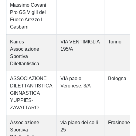
Massimo Covani
Pro GS Vigili del
Fuoco Arezzo I.
Gasbarri
Kairos
VIA VENTIMIGLIA
Torino
Associazione
195/A
Sportiva
Dilettantistica
ASSOCIAZIONE
VIA paolo
Bologna
DILETTANTISTICA
Veronese, 3/A
GINNASTICA
YUPPIES-
ZAVATTARO
Associazione
via piano dei colli
Frosinone
Sportiva
25