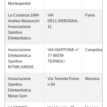
Montespertoli
La Costanza 1884
VIA
Pavia
Andrea Massucchi
DELL'ARBOGNA,
Associazione
11
Sportiva
Dilettantistica
Associazione
VIA GIAPPONE n°
Campobass
Dilettantistica
77 86039
Sportiva
TERMOLI
RITMICAIRIDE
Associazione
Via Torrente Forno
Messina
Sportiva
n 94
Dilettantistica
Mylae Gym