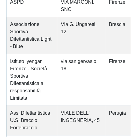
ASPD
VIA MARCONI,
Firenze
SNC
Associazione
Via G. Ungaretti,
Brescia
Sportiva
12
Dilettantistica Light
- Blue
Istituto Iyengar
via san gervasio,
Firenze
Firenze - Società
18
Sportiva
Dilettantistica a
responsabilità
Limitata
Ass. Dilettantistica
VIALE DELL'
Perugia
U.S. Braccio
INGEGNERIA, 45
Fortebraccio