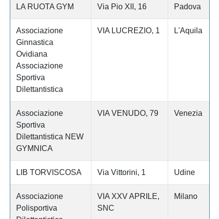
LA RUOTA GYM
Via Pio XII, 16
Padova
Associazione
VIA LUCREZIO, 1
L'Aquila
Ginnastica
Ovidiana
Associazione
Sportiva
Dilettantistica
Associazione
VIA VENUDO, 79
Venezia
Sportiva
Dilettantistica NEW
GYMNICA
LIB TORVISCOSA
Via Vittorini, 1
Udine
Associazione
VIA XXV APRILE,
Milano
Polisportiva
SNC