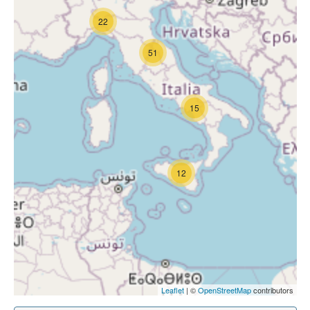
22
51
15
12
Leaflet
| ©
OpenStreetMap
contributors