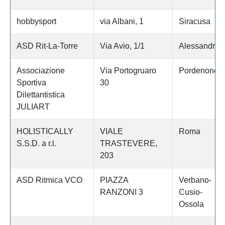
hobbysport
via Albani, 1
Siracusa
ASD Rit-La-Torre
Via Avio, 1/1
Alessandria
Associazione
Via Portogruaro
Pordenone
Sportiva
30
Dilettantistica
JULIART
HOLISTICALLY
VIALE
Roma
S.S.D. a r.l.
TRASTEVERE,
203
ASD Ritmica VCO
PIAZZA
Verbano-
RANZONI 3
Cusio-
Ossola