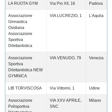
LA RUOTA GYM
Via Pio XII, 16
Padova
Associazione
VIA LUCREZIO, 1
L'Aquila
Ginnastica
Ovidiana
Associazione
Sportiva
Dilettantistica
Associazione
VIA VENUDO, 79
Venezia
Sportiva
Dilettantistica NEW
GYMNICA
LIB TORVISCOSA
Via Vittorini, 1
Udine
Associazione
VIA XXV APRILE,
Milano
Polisportiva
SNC