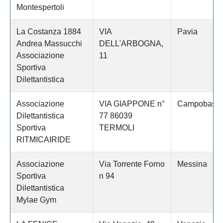
Montespertoli
La Costanza 1884
VIA
Pavia
Andrea Massucchi
DELL'ARBOGNA,
Associazione
11
Sportiva
Dilettantistica
Associazione
VIA GIAPPONE n°
Campobass
Dilettantistica
77 86039
Sportiva
TERMOLI
RITMICAIRIDE
Associazione
Via Torrente Forno
Messina
Sportiva
n 94
Dilettantistica
Mylae Gym