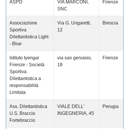
ASPD
VIA MARCONI,
Firenze
SNC
Associazione
Via G. Ungaretti,
Brescia
Sportiva
12
Dilettantistica Light
- Blue
Istituto Iyengar
via san gervasio,
Firenze
Firenze - Società
18
Sportiva
Dilettantistica a
responsabilità
Limitata
Ass. Dilettantistica
VIALE DELL'
Perugia
U.S. Braccio
INGEGNERIA, 45
Fortebraccio