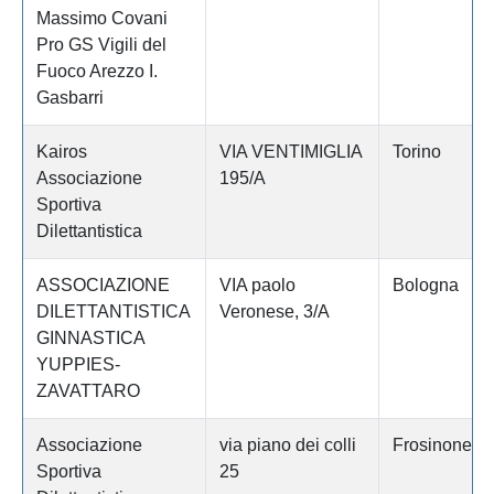
Massimo Covani
Pro GS Vigili del
Fuoco Arezzo I.
Gasbarri
Kairos
VIA VENTIMIGLIA
Torino
Associazione
195/A
Sportiva
Dilettantistica
ASSOCIAZIONE
VIA paolo
Bologna
DILETTANTISTICA
Veronese, 3/A
GINNASTICA
YUPPIES-
ZAVATTARO
Associazione
via piano dei colli
Frosinone
Sportiva
25