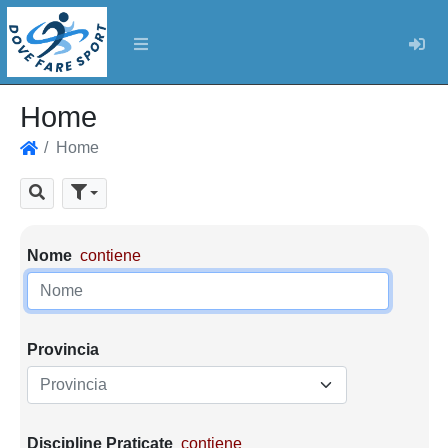
Log
Home
Home
Home
Cerca
Parametri di ricerca
Nome
contiene
Provincia
Provincia
Discipline Praticate
contiene