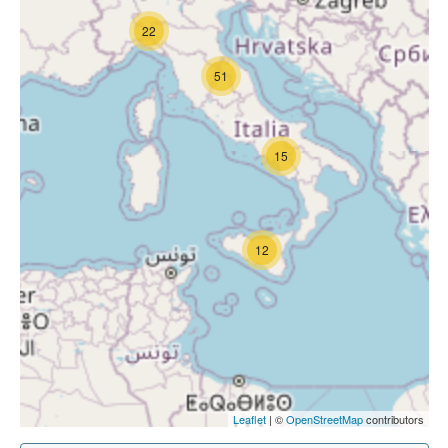
22
51
15
12
Leaflet
| ©
OpenStreetMap
contributors