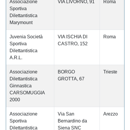
Associazione
VIA LIVORNO, 91
Roma
Sportiva
Dilettantistica
Marymount
Juvenia Società
VIA ISCHIA DI
Roma
Sportiva
CASTRO, 152
Dilettantistica
A.R.L.
Associazione
BORGO
Trieste
Dilettantistica
GROTTA, 67
Ginnastica
CARSOMUGGIA
2000
Associazione
Via San
Arezzo
Sportiva
Bernardino da
Dilettantistica
Siena SNC