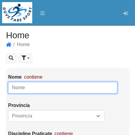
Log
Home
Home
Home
Cerca
Parametri di ricerca
Nome
contiene
Provincia
Provincia
Discipline Praticate
contiene