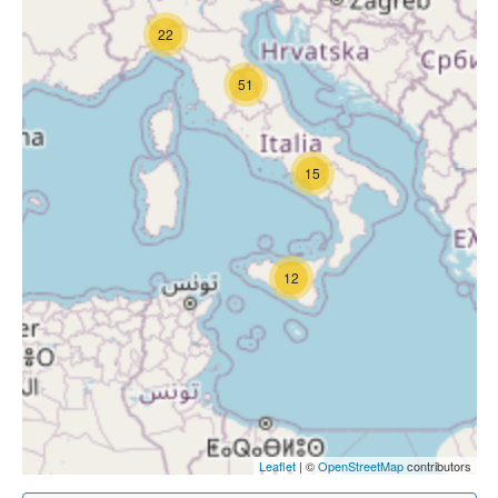
22
51
15
12
Leaflet
| ©
OpenStreetMap
contributors