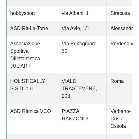
hobbysport
via Albani, 1
Siracusa
ASD Rit-La-Torre
Via Avio, 1/1
Alessandria
Associazione
Via Portogruaro
Pordenone
Sportiva
30
Dilettantistica
JULIART
HOLISTICALLY
VIALE
Roma
S.S.D. a r.l.
TRASTEVERE,
203
ASD Ritmica VCO
PIAZZA
Verbano-
RANZONI 3
Cusio-
Ossola