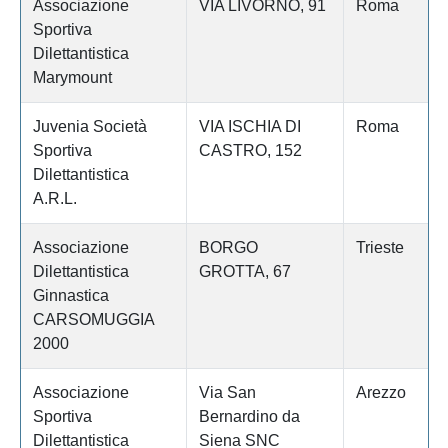
Associazione
VIA LIVORNO, 91
Roma
Sportiva
Dilettantistica
Marymount
Juvenia Società
VIA ISCHIA DI
Roma
Sportiva
CASTRO, 152
Dilettantistica
A.R.L.
Associazione
BORGO
Trieste
Dilettantistica
GROTTA, 67
Ginnastica
CARSOMUGGIA
2000
Associazione
Via San
Arezzo
Sportiva
Bernardino da
Dilettantistica
Siena SNC