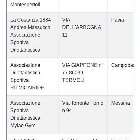
Montespertoli
La Costanza 1884
VIA
Pavia
Andrea Massucchi
DELL'ARBOGNA,
Associazione
11
Sportiva
Dilettantistica
Associazione
VIA GIAPPONE n°
Campobass
Dilettantistica
77 86039
Sportiva
TERMOLI
RITMICAIRIDE
Associazione
Via Torrente Forno
Messina
Sportiva
n 94
Dilettantistica
Mylae Gym