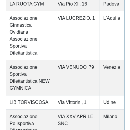
LA RUOTA GYM
Via Pio XII, 16
Padova
Associazione
VIA LUCREZIO, 1
L'Aquila
Ginnastica
Ovidiana
Associazione
Sportiva
Dilettantistica
Associazione
VIA VENUDO, 79
Venezia
Sportiva
Dilettantistica NEW
GYMNICA
LIB TORVISCOSA
Via Vittorini, 1
Udine
Associazione
VIA XXV APRILE,
Milano
Polisportiva
SNC