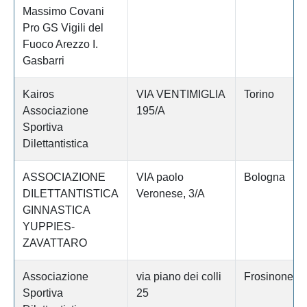
Massimo Covani
Pro GS Vigili del
Fuoco Arezzo I.
Gasbarri
Kairos
VIA VENTIMIGLIA
Torino
Associazione
195/A
Sportiva
Dilettantistica
ASSOCIAZIONE
VIA paolo
Bologna
DILETTANTISTICA
Veronese, 3/A
GINNASTICA
YUPPIES-
ZAVATTARO
Associazione
via piano dei colli
Frosinone
Sportiva
25