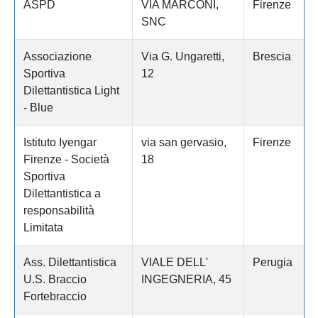
ASPD
VIA MARCONI,
Firenze
SNC
Associazione
Via G. Ungaretti,
Brescia
Sportiva
12
Dilettantistica Light
- Blue
Istituto Iyengar
via san gervasio,
Firenze
Firenze - Società
18
Sportiva
Dilettantistica a
responsabilità
Limitata
Ass. Dilettantistica
VIALE DELL'
Perugia
U.S. Braccio
INGEGNERIA, 45
Fortebraccio