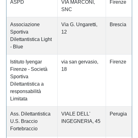
ASPD
VIA MARCONI,
Firenze
SNC
Associazione
Via G. Ungaretti,
Brescia
Sportiva
12
Dilettantistica Light
- Blue
Istituto Iyengar
via san gervasio,
Firenze
Firenze - Società
18
Sportiva
Dilettantistica a
responsabilità
Limitata
Ass. Dilettantistica
VIALE DELL'
Perugia
U.S. Braccio
INGEGNERIA, 45
Fortebraccio