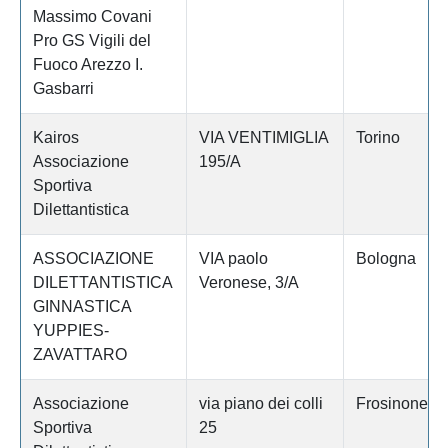
Massimo Covani
Pro GS Vigili del
Fuoco Arezzo I.
Gasbarri
Kairos
VIA VENTIMIGLIA
Torino
Associazione
195/A
Sportiva
Dilettantistica
ASSOCIAZIONE
VIA paolo
Bologna
DILETTANTISTICA
Veronese, 3/A
GINNASTICA
YUPPIES-
ZAVATTARO
Associazione
via piano dei colli
Frosinone
Sportiva
25