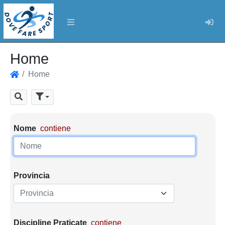
Log
Home
Home
Home
Cerca
Parametri di ricerca
Nome
contiene
Provincia
Provincia
Discipline Praticate
contiene