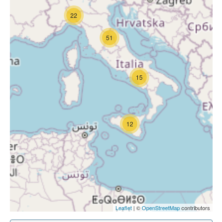
22
51
15
12
Leaflet
| ©
OpenStreetMap
contributors