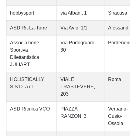
hobbysport
via Albani, 1
Siracusa
ASD Rit-La-Torre
Via Avio, 1/1
Alessandria
Associazione
Via Portogruaro
Pordenone
Sportiva
30
Dilettantistica
JULIART
HOLISTICALLY
VIALE
Roma
S.S.D. a r.l.
TRASTEVERE,
203
ASD Ritmica VCO
PIAZZA
Verbano-
RANZONI 3
Cusio-
Ossola