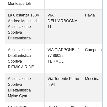
Montespertoli
La Costanza 1884
VIA
Pavia
Andrea Massucchi
DELL'ARBOGNA,
Associazione
11
Sportiva
Dilettantistica
Associazione
VIA GIAPPONE n°
Campobass
Dilettantistica
77 86039
Sportiva
TERMOLI
RITMICAIRIDE
Associazione
Via Torrente Forno
Messina
Sportiva
n 94
Dilettantistica
Mylae Gym