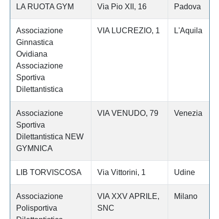
LA RUOTA GYM
Via Pio XII, 16
Padova
Associazione
VIA LUCREZIO, 1
L'Aquila
Ginnastica
Ovidiana
Associazione
Sportiva
Dilettantistica
Associazione
VIA VENUDO, 79
Venezia
Sportiva
Dilettantistica NEW
GYMNICA
LIB TORVISCOSA
Via Vittorini, 1
Udine
Associazione
VIA XXV APRILE,
Milano
Polisportiva
SNC