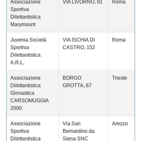
Associazione
VIA LIVORNO, 91
Roma
Sportiva
Dilettantistica
Marymount
Juvenia Società
VIA ISCHIA DI
Roma
Sportiva
CASTRO, 152
Dilettantistica
A.R.L.
Associazione
BORGO
Trieste
Dilettantistica
GROTTA, 67
Ginnastica
CARSOMUGGIA
2000
Associazione
Via San
Arezzo
Sportiva
Bernardino da
Dilettantistica
Siena SNC