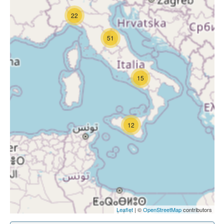
22
51
15
12
Leaflet
| ©
OpenStreetMap
contributors