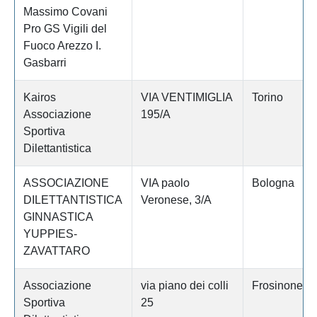
Massimo Covani
Pro GS Vigili del
Fuoco Arezzo I.
Gasbarri
Kairos
VIA VENTIMIGLIA
Torino
Associazione
195/A
Sportiva
Dilettantistica
ASSOCIAZIONE
VIA paolo
Bologna
DILETTANTISTICA
Veronese, 3/A
GINNASTICA
YUPPIES-
ZAVATTARO
Associazione
via piano dei colli
Frosinone
Sportiva
25