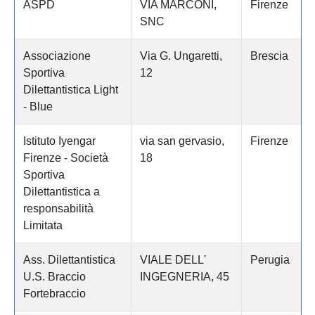
ASPD
VIA MARCONI,
Firenze
SNC
Associazione
Via G. Ungaretti,
Brescia
Sportiva
12
Dilettantistica Light
- Blue
Istituto Iyengar
via san gervasio,
Firenze
Firenze - Società
18
Sportiva
Dilettantistica a
responsabilità
Limitata
Ass. Dilettantistica
VIALE DELL'
Perugia
U.S. Braccio
INGEGNERIA, 45
Fortebraccio