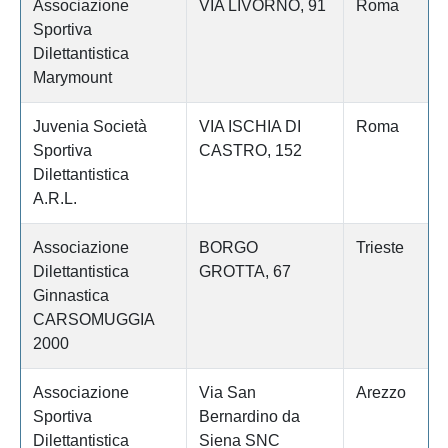
Associazione
VIA LIVORNO, 91
Roma
Sportiva
Dilettantistica
Marymount
Juvenia Società
VIA ISCHIA DI
Roma
Sportiva
CASTRO, 152
Dilettantistica
A.R.L.
Associazione
BORGO
Trieste
Dilettantistica
GROTTA, 67
Ginnastica
CARSOMUGGIA
2000
Associazione
Via San
Arezzo
Sportiva
Bernardino da
Dilettantistica
Siena SNC