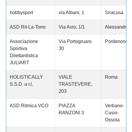
hobbysport
via Albani, 1
Siracusa
ASD Rit-La-Torre
Via Avio, 1/1
Alessandria
Associazione
Via Portogruaro
Pordenone
Sportiva
30
Dilettantistica
JULIART
HOLISTICALLY
VIALE
Roma
S.S.D. a r.l.
TRASTEVERE,
203
ASD Ritmica VCO
PIAZZA
Verbano-
RANZONI 3
Cusio-
Ossola