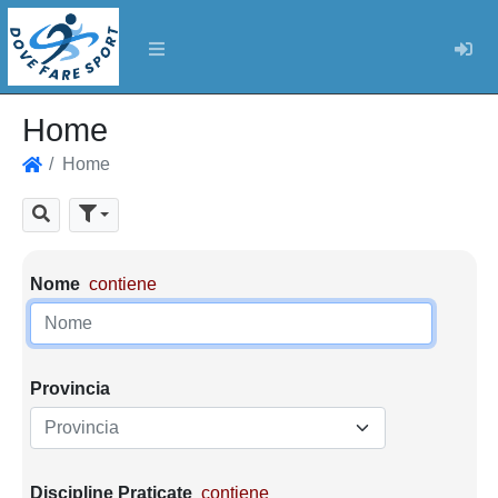
Log
Home
Home
Home
Cerca
Parametri di ricerca
Nome
contiene
Provincia
Provincia
Discipline Praticate
contiene