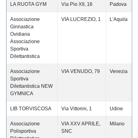
LA RUOTA GYM
Via Pio XII, 16
Padova
Associazione
VIA LUCREZIO, 1
L'Aquila
Ginnastica
Ovidiana
Associazione
Sportiva
Dilettantistica
Associazione
VIA VENUDO, 79
Venezia
Sportiva
Dilettantistica NEW
GYMNICA
LIB TORVISCOSA
Via Vittorini, 1
Udine
Associazione
VIA XXV APRILE,
Milano
Polisportiva
SNC