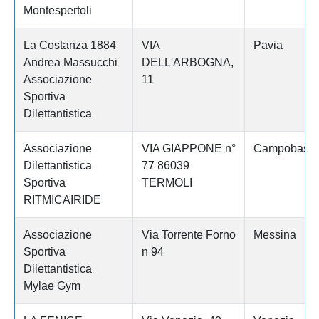
Montespertoli
La Costanza 1884
VIA
Pavia
Andrea Massucchi
DELL'ARBOGNA,
Associazione
11
Sportiva
Dilettantistica
Associazione
VIA GIAPPONE n°
Campobass
Dilettantistica
77 86039
Sportiva
TERMOLI
RITMICAIRIDE
Associazione
Via Torrente Forno
Messina
Sportiva
n 94
Dilettantistica
Mylae Gym