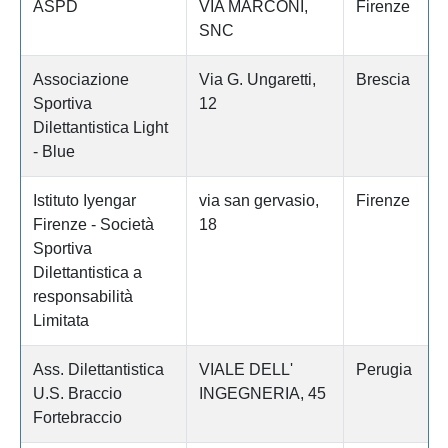
ASPD
VIA MARCONI,
Firenze
SNC
Associazione
Via G. Ungaretti,
Brescia
Sportiva
12
Dilettantistica Light
- Blue
Istituto Iyengar
via san gervasio,
Firenze
Firenze - Società
18
Sportiva
Dilettantistica a
responsabilità
Limitata
Ass. Dilettantistica
VIALE DELL'
Perugia
U.S. Braccio
INGEGNERIA, 45
Fortebraccio