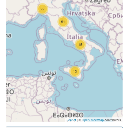
22
51
15
12
Leaflet
| ©
OpenStreetMap
contributors