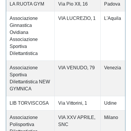
LA RUOTA GYM
Via Pio XII, 16
Padova
Associazione
VIA LUCREZIO, 1
L'Aquila
Ginnastica
Ovidiana
Associazione
Sportiva
Dilettantistica
Associazione
VIA VENUDO, 79
Venezia
Sportiva
Dilettantistica NEW
GYMNICA
LIB TORVISCOSA
Via Vittorini, 1
Udine
Associazione
VIA XXV APRILE,
Milano
Polisportiva
SNC