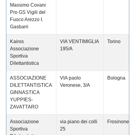
Massimo Covani
Pro GS Vigili del
Fuoco Arezzo I.
Gasbarri
Kairos
VIA VENTIMIGLIA
Torino
Associazione
195/A
Sportiva
Dilettantistica
ASSOCIAZIONE
VIA paolo
Bologna
DILETTANTISTICA
Veronese, 3/A
GINNASTICA
YUPPIES-
ZAVATTARO
Associazione
via piano dei colli
Frosinone
Sportiva
25