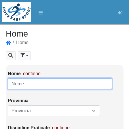
Log
Home
Home
Home
Cerca
Parametri di ricerca
Nome
contiene
Provincia
Provincia
Discipline Praticate
contiene