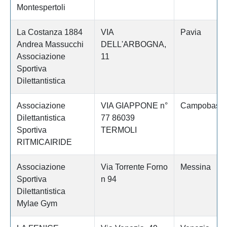
Montespertoli
La Costanza 1884
VIA
Pavia
Andrea Massucchi
DELL'ARBOGNA,
Associazione
11
Sportiva
Dilettantistica
Associazione
VIA GIAPPONE n°
Campobass
Dilettantistica
77 86039
Sportiva
TERMOLI
RITMICAIRIDE
Associazione
Via Torrente Forno
Messina
Sportiva
n 94
Dilettantistica
Mylae Gym