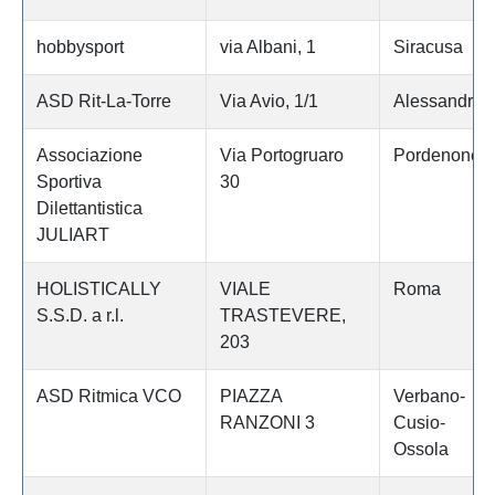
hobbysport
via Albani, 1
Siracusa
ASD Rit-La-Torre
Via Avio, 1/1
Alessandria
Associazione
Via Portogruaro
Pordenone
Sportiva
30
Dilettantistica
JULIART
HOLISTICALLY
VIALE
Roma
S.S.D. a r.l.
TRASTEVERE,
203
ASD Ritmica VCO
PIAZZA
Verbano-
RANZONI 3
Cusio-
Ossola