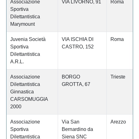
Associazione
VIA LIVORNO, 91
Roma
Sportiva
Dilettantistica
Marymount
Juvenia Società
VIA ISCHIA DI
Roma
Sportiva
CASTRO, 152
Dilettantistica
A.R.L.
Associazione
BORGO
Trieste
Dilettantistica
GROTTA, 67
Ginnastica
CARSOMUGGIA
2000
Associazione
Via San
Arezzo
Sportiva
Bernardino da
Dilettantistica
Siena SNC