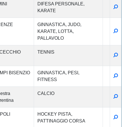
INI
DIFESA PERSONALE
Detta
KARATE
RENZE
GINNASTICA
JUDO
Detta
KARATE
LOTTA
PALLAVOLO
CECCHIO
TENNIS
Detta
MPI BISENZIO
GINNASTICA
PESI
Detta
FITNESS
estra
CALCIO
Detta
rentina
POLI
HOCKEY PISTA
Detta
PATTINAGGIO CORSA