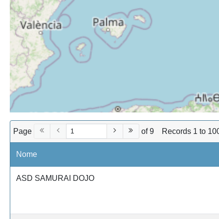
Page
of 9
Records 1 to 10
Nome
ASD SAMURAI DOJO