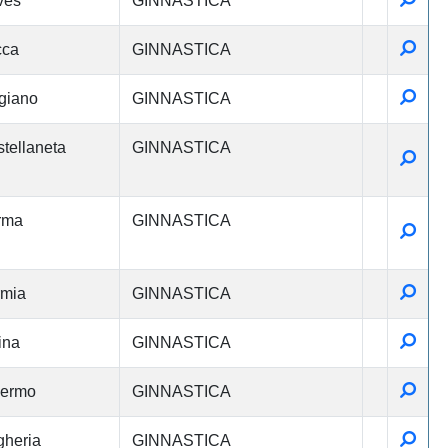
ves
GINNASTICA
Detta
cca
GINNASTICA
Detta
giano
GINNASTICA
tellaneta
GINNASTICA
Detta
rma
GINNASTICA
Detta
Detta
rmia
GINNASTICA
Detta
ina
GINNASTICA
Detta
lermo
GINNASTICA
Detta
heria
GINNASTICA