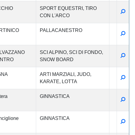
CCHIO
SPORT EQUESTRI
TIRO
Detta
CON L'ARCO
RTINICO
PALLACANESTRO
Detta
LVAZZANO
SCI ALPINO
SCI DI FONDO
Detta
NTRO
SNOW BOARD
GNA
ARTI MARZIALI
JUDO
Detta
KARATE
LOTTA
era
GINNASTICA
Detta
ciglione
GINNASTICA
Detta