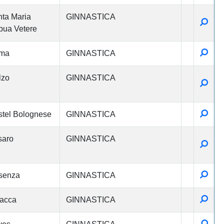
ta Maria
GINNASTICA
Detta
ua Vetere
Detta
ma
GINNASTICA
lzo
GINNASTICA
Detta
Detta
tel Bolognese
GINNASTICA
saro
GINNASTICA
Detta
Detta
senza
GINNASTICA
Detta
acca
GINNASTICA
Detta