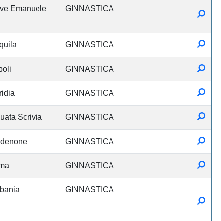
eve Emanuele
GINNASTICA
Detta
Detta
quila
GINNASTICA
Detta
oli
GINNASTICA
Detta
ridia
GINNASTICA
Detta
uata Scrivia
GINNASTICA
Detta
rdenone
GINNASTICA
Detta
ma
GINNASTICA
bania
GINNASTICA
Detta