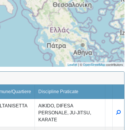
Leaflet
| ©
OpenStreetMap
contributors
mune/Quartiere
Discipline Praticate
LTANISETTA
AIKIDO
DIFESA
Detta
PERSONALE
JU-JITSU
KARATE