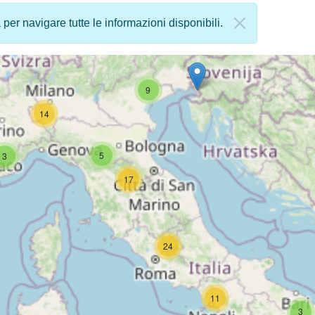
a per navigare tutte le informazioni disponibili.
9
14
5
3
17
24
11
3