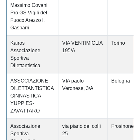
Massimo Covani
Pro GS Vigili del
Fuoco Arezzo I.
Gasbarri
Kairos
VIA VENTIMIGLIA
Torino
Associazione
195/A
Sportiva
Dilettantistica
ASSOCIAZIONE
VIA paolo
Bologna
DILETTANTISTICA
Veronese, 3/A
GINNASTICA
YUPPIES-
ZAVATTARO
Associazione
via piano dei colli
Frosinone
Sportiva
25