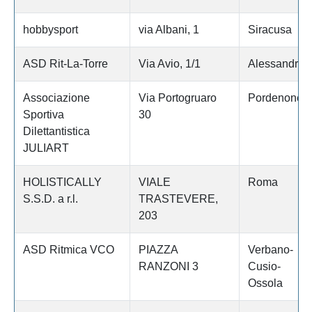
hobbysport
via Albani, 1
Siracusa
ASD Rit-La-Torre
Via Avio, 1/1
Alessandria
Associazione
Via Portogruaro
Pordenone
Sportiva
30
Dilettantistica
JULIART
HOLISTICALLY
VIALE
Roma
S.S.D. a r.l.
TRASTEVERE,
203
ASD Ritmica VCO
PIAZZA
Verbano-
RANZONI 3
Cusio-
Ossola