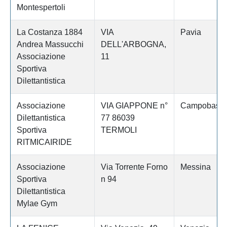
Montespertoli
La Costanza 1884
VIA
Pavia
Andrea Massucchi
DELL'ARBOGNA,
Associazione
11
Sportiva
Dilettantistica
Associazione
VIA GIAPPONE n°
Campobass
Dilettantistica
77 86039
Sportiva
TERMOLI
RITMICAIRIDE
Associazione
Via Torrente Forno
Messina
Sportiva
n 94
Dilettantistica
Mylae Gym