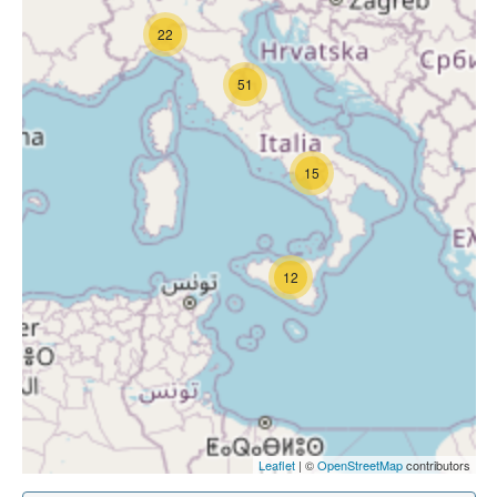
22
51
15
12
Leaflet
| ©
OpenStreetMap
contributors