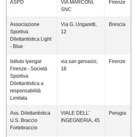
ASPD
VIA MARCONI,
Firenze
SNC
Associazione
Via G. Ungaretti,
Brescia
Sportiva
12
Dilettantistica Light
- Blue
Istituto Iyengar
via san gervasio,
Firenze
Firenze - Società
18
Sportiva
Dilettantistica a
responsabilità
Limitata
Ass. Dilettantistica
VIALE DELL'
Perugia
U.S. Braccio
INGEGNERIA, 45
Fortebraccio