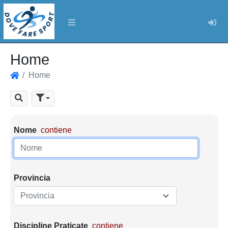
Log
Home
Home
Home
Cerca
Parametri di ricerca
Nome
contiene
Provincia
Provincia
Discipline Praticate
contiene