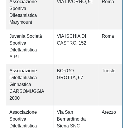
Associazione
VIA LIVORNO, 91
Roma
Sportiva
Dilettantistica
Marymount
Juvenia Società
VIA ISCHIA DI
Roma
Sportiva
CASTRO, 152
Dilettantistica
A.R.L.
Associazione
BORGO
Trieste
Dilettantistica
GROTTA, 67
Ginnastica
CARSOMUGGIA
2000
Associazione
Via San
Arezzo
Sportiva
Bernardino da
Dilettantistica
Siena SNC