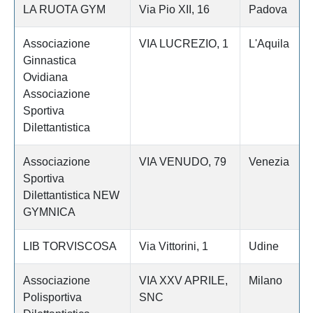
LA RUOTA GYM
Via Pio XII, 16
Padova
Associazione
VIA LUCREZIO, 1
L'Aquila
Ginnastica
Ovidiana
Associazione
Sportiva
Dilettantistica
Associazione
VIA VENUDO, 79
Venezia
Sportiva
Dilettantistica NEW
GYMNICA
LIB TORVISCOSA
Via Vittorini, 1
Udine
Associazione
VIA XXV APRILE,
Milano
Polisportiva
SNC