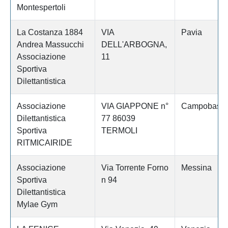
Montespertoli
La Costanza 1884
VIA
Pavia
Andrea Massucchi
DELL'ARBOGNA,
Associazione
11
Sportiva
Dilettantistica
Associazione
VIA GIAPPONE n°
Campobass
Dilettantistica
77 86039
Sportiva
TERMOLI
RITMICAIRIDE
Associazione
Via Torrente Forno
Messina
Sportiva
n 94
Dilettantistica
Mylae Gym