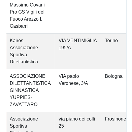
Massimo Covani
Pro GS Vigili del
Fuoco Arezzo I.
Gasbarri
Kairos
VIA VENTIMIGLIA
Torino
Associazione
195/A
Sportiva
Dilettantistica
ASSOCIAZIONE
VIA paolo
Bologna
DILETTANTISTICA
Veronese, 3/A
GINNASTICA
YUPPIES-
ZAVATTARO
Associazione
via piano dei colli
Frosinone
Sportiva
25