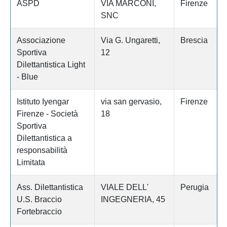
ASPD
VIA MARCONI,
Firenze
SNC
Associazione
Via G. Ungaretti,
Brescia
Sportiva
12
Dilettantistica Light
- Blue
Istituto Iyengar
via san gervasio,
Firenze
Firenze - Società
18
Sportiva
Dilettantistica a
responsabilità
Limitata
Ass. Dilettantistica
VIALE DELL'
Perugia
U.S. Braccio
INGEGNERIA, 45
Fortebraccio