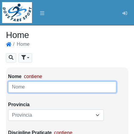
Log
Home
Home
Home
Cerca
Parametri di ricerca
Nome
contiene
Provincia
Provincia
Discipline Praticate
contiene