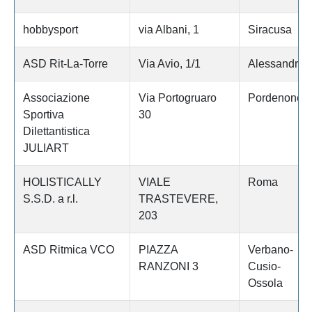
hobbysport
via Albani, 1
Siracusa
ASD Rit-La-Torre
Via Avio, 1/1
Alessandria
Associazione
Via Portogruaro
Pordenone
Sportiva
30
Dilettantistica
JULIART
HOLISTICALLY
VIALE
Roma
S.S.D. a r.l.
TRASTEVERE,
203
ASD Ritmica VCO
PIAZZA
Verbano-
RANZONI 3
Cusio-
Ossola