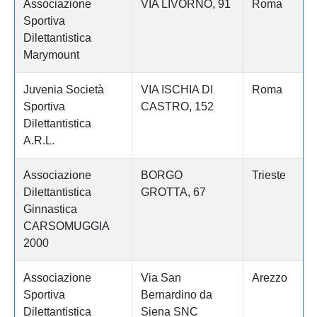
Associazione
VIA LIVORNO, 91
Roma
Sportiva
Dilettantistica
Marymount
Juvenia Società
VIA ISCHIA DI
Roma
Sportiva
CASTRO, 152
Dilettantistica
A.R.L.
Associazione
BORGO
Trieste
Dilettantistica
GROTTA, 67
Ginnastica
CARSOMUGGIA
2000
Associazione
Via San
Arezzo
Sportiva
Bernardino da
Dilettantistica
Siena SNC