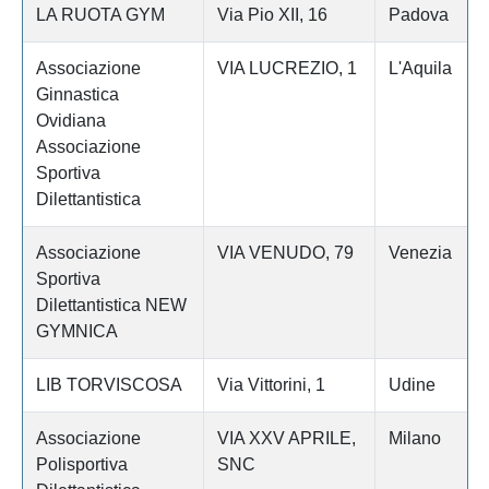
LA RUOTA GYM
Via Pio XII, 16
Padova
Associazione
VIA LUCREZIO, 1
L'Aquila
Ginnastica
Ovidiana
Associazione
Sportiva
Dilettantistica
Associazione
VIA VENUDO, 79
Venezia
Sportiva
Dilettantistica NEW
GYMNICA
LIB TORVISCOSA
Via Vittorini, 1
Udine
Associazione
VIA XXV APRILE,
Milano
Polisportiva
SNC