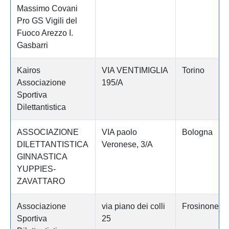
Massimo Covani
Pro GS Vigili del
Fuoco Arezzo I.
Gasbarri
Kairos
VIA VENTIMIGLIA
Torino
Associazione
195/A
Sportiva
Dilettantistica
ASSOCIAZIONE
VIA paolo
Bologna
DILETTANTISTICA
Veronese, 3/A
GINNASTICA
YUPPIES-
ZAVATTARO
Associazione
via piano dei colli
Frosinone
Sportiva
25