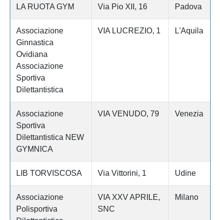
LA RUOTA GYM
Via Pio XII, 16
Padova
Associazione
VIA LUCREZIO, 1
L'Aquila
Ginnastica
Ovidiana
Associazione
Sportiva
Dilettantistica
Associazione
VIA VENUDO, 79
Venezia
Sportiva
Dilettantistica NEW
GYMNICA
LIB TORVISCOSA
Via Vittorini, 1
Udine
Associazione
VIA XXV APRILE,
Milano
Polisportiva
SNC