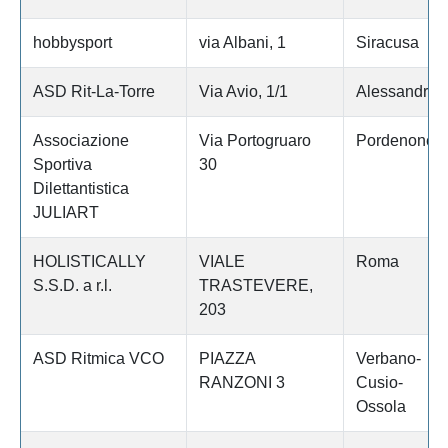
hobbysport
via Albani, 1
Siracusa
ASD Rit-La-Torre
Via Avio, 1/1
Alessandria
Associazione
Via Portogruaro
Pordenone
Sportiva
30
Dilettantistica
JULIART
HOLISTICALLY
VIALE
Roma
S.S.D. a r.l.
TRASTEVERE,
203
ASD Ritmica VCO
PIAZZA
Verbano-
RANZONI 3
Cusio-
Ossola