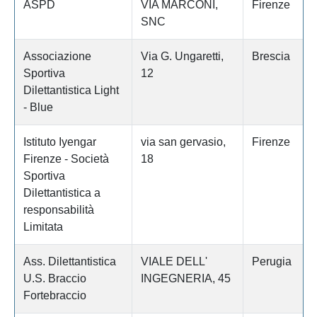
ASPD
VIA MARCONI,
Firenze
SNC
Associazione
Via G. Ungaretti,
Brescia
Sportiva
12
Dilettantistica Light
- Blue
Istituto Iyengar
via san gervasio,
Firenze
Firenze - Società
18
Sportiva
Dilettantistica a
responsabilità
Limitata
Ass. Dilettantistica
VIALE DELL'
Perugia
U.S. Braccio
INGEGNERIA, 45
Fortebraccio