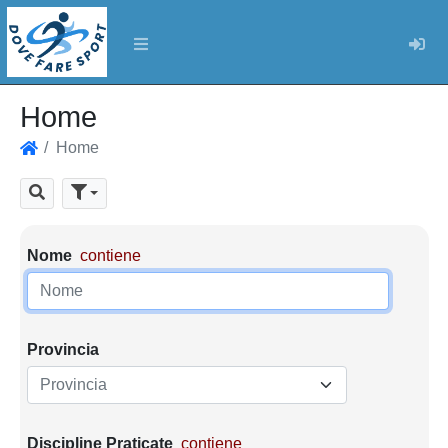
Log
Home
Home
Home
Cerca
Parametri di ricerca
Nome
contiene
Provincia
Provincia
Discipline Praticate
contiene