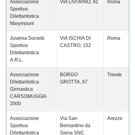
Associazione
VIA LIVORNO, 91
Roma
Sportiva
Dilettantistica
Marymount
Juvenia Società
VIA ISCHIA DI
Roma
Sportiva
CASTRO, 152
Dilettantistica
A.R.L.
Associazione
BORGO
Trieste
Dilettantistica
GROTTA, 67
Ginnastica
CARSOMUGGIA
2000
Associazione
Via San
Arezzo
Sportiva
Bernardino da
Dilettantistica
Siena SNC