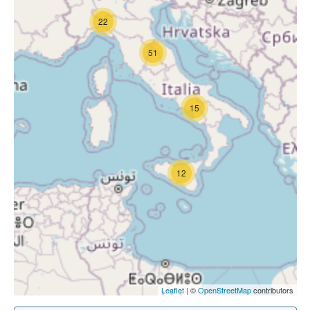
22
51
15
12
Leaflet
| ©
OpenStreetMap
contributors