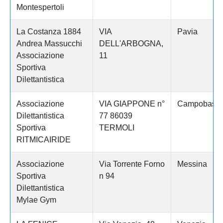
Montespertoli
La Costanza 1884
VIA
Pavia
Andrea Massucchi
DELL'ARBOGNA,
Associazione
11
Sportiva
Dilettantistica
Associazione
VIA GIAPPONE n°
Campobass
Dilettantistica
77 86039
Sportiva
TERMOLI
RITMICAIRIDE
Associazione
Via Torrente Forno
Messina
Sportiva
n 94
Dilettantistica
Mylae Gym