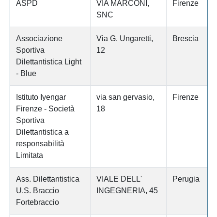
ASPD
VIA MARCONI,
Firenze
SNC
Associazione
Via G. Ungaretti,
Brescia
Sportiva
12
Dilettantistica Light
- Blue
Istituto Iyengar
via san gervasio,
Firenze
Firenze - Società
18
Sportiva
Dilettantistica a
responsabilità
Limitata
Ass. Dilettantistica
VIALE DELL'
Perugia
U.S. Braccio
INGEGNERIA, 45
Fortebraccio