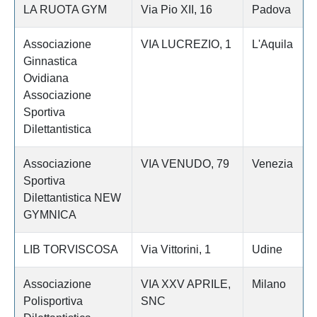
LA RUOTA GYM
Via Pio XII, 16
Padova
Associazione
VIA LUCREZIO, 1
L'Aquila
Ginnastica
Ovidiana
Associazione
Sportiva
Dilettantistica
Associazione
VIA VENUDO, 79
Venezia
Sportiva
Dilettantistica NEW
GYMNICA
LIB TORVISCOSA
Via Vittorini, 1
Udine
Associazione
VIA XXV APRILE,
Milano
Polisportiva
SNC