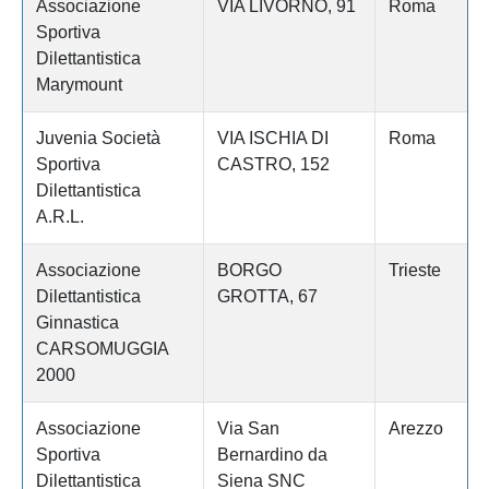
Associazione
VIA LIVORNO, 91
Roma
Sportiva
Dilettantistica
Marymount
Juvenia Società
VIA ISCHIA DI
Roma
Sportiva
CASTRO, 152
Dilettantistica
A.R.L.
Associazione
BORGO
Trieste
Dilettantistica
GROTTA, 67
Ginnastica
CARSOMUGGIA
2000
Associazione
Via San
Arezzo
Sportiva
Bernardino da
Dilettantistica
Siena SNC