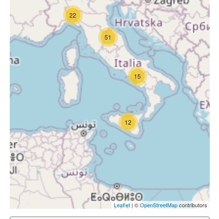
22
51
15
12
Leaflet
| ©
OpenStreetMap
contributors