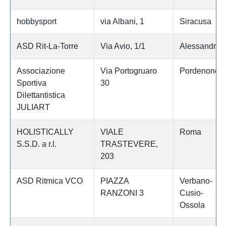
hobbysport
via Albani, 1
Siracusa
ASD Rit-La-Torre
Via Avio, 1/1
Alessandria
Associazione
Via Portogruaro
Pordenone
Sportiva
30
Dilettantistica
JULIART
HOLISTICALLY
VIALE
Roma
S.S.D. a r.l.
TRASTEVERE,
203
ASD Ritmica VCO
PIAZZA
Verbano-
RANZONI 3
Cusio-
Ossola