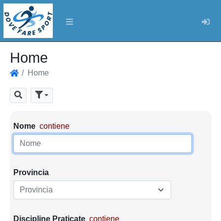
Log
Home
Home
Home
Cerca
Parametri di ricerca
Nome
contiene
Provincia
Provincia
Discipline Praticate
contiene