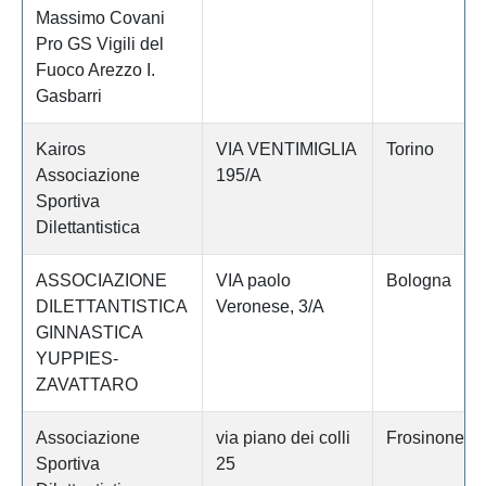
Massimo Covani
Pro GS Vigili del
Fuoco Arezzo I.
Gasbarri
Kairos
VIA VENTIMIGLIA
Torino
Associazione
195/A
Sportiva
Dilettantistica
ASSOCIAZIONE
VIA paolo
Bologna
DILETTANTISTICA
Veronese, 3/A
GINNASTICA
YUPPIES-
ZAVATTARO
Associazione
via piano dei colli
Frosinone
Sportiva
25