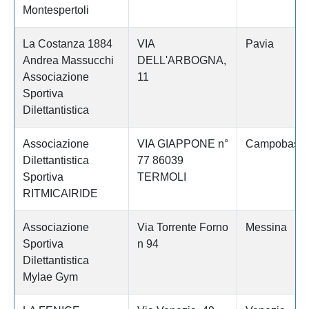
Montespertoli
La Costanza 1884
VIA
Pavia
Andrea Massucchi
DELL'ARBOGNA,
Associazione
11
Sportiva
Dilettantistica
Associazione
VIA GIAPPONE n°
Campobass
Dilettantistica
77 86039
Sportiva
TERMOLI
RITMICAIRIDE
Associazione
Via Torrente Forno
Messina
Sportiva
n 94
Dilettantistica
Mylae Gym