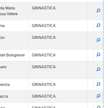
ta Maria
GINNASTICA
Detta
ua Vetere
Detta
ma
GINNASTICA
lzo
GINNASTICA
Detta
Detta
tel Bolognese
GINNASTICA
saro
GINNASTICA
Detta
Detta
senza
GINNASTICA
Detta
acca
GINNASTICA
Detta