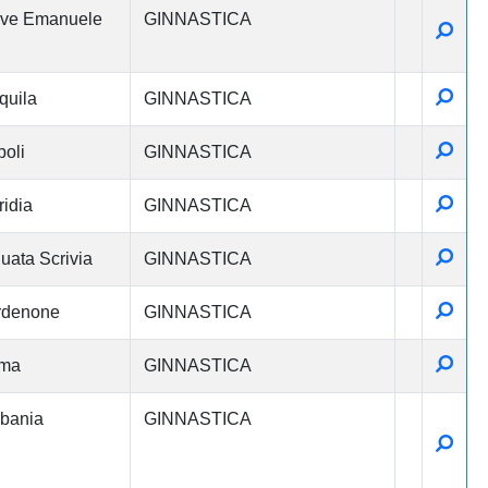
eve Emanuele
GINNASTICA
Detta
Detta
quila
GINNASTICA
Detta
oli
GINNASTICA
Detta
ridia
GINNASTICA
Detta
uata Scrivia
GINNASTICA
Detta
rdenone
GINNASTICA
Detta
ma
GINNASTICA
bania
GINNASTICA
Detta