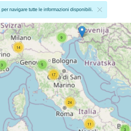
a per navigare tutte le informazioni disponibili.
9
14
5
3
17
24
11
3