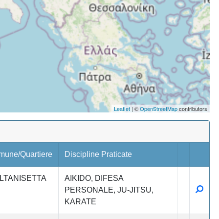
Leaflet
| ©
OpenStreetMap
contributors
mune/Quartiere
Discipline Praticate
LTANISETTA
AIKIDO
DIFESA
Detta
PERSONALE
JU-JITSU
KARATE