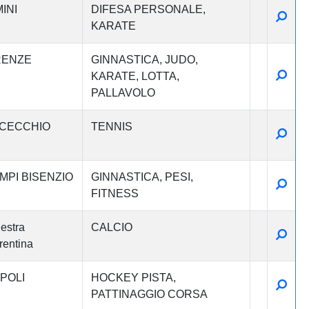
INI
DIFESA PERSONALE
Detta
KARATE
RENZE
GINNASTICA
JUDO
Detta
KARATE
LOTTA
PALLAVOLO
CECCHIO
TENNIS
Detta
MPI BISENZIO
GINNASTICA
PESI
Detta
FITNESS
estra
CALCIO
Detta
rentina
POLI
HOCKEY PISTA
Detta
PATTINAGGIO CORSA