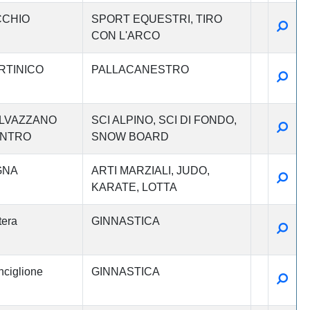
CCHIO
SPORT EQUESTRI
TIRO
Detta
CON L'ARCO
RTINICO
PALLACANESTRO
Detta
LVAZZANO
SCI ALPINO
SCI DI FONDO
Detta
NTRO
SNOW BOARD
GNA
ARTI MARZIALI
JUDO
Detta
KARATE
LOTTA
era
GINNASTICA
Detta
ciglione
GINNASTICA
Detta