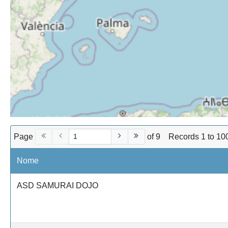
Page
of 9
Records 1 to 10
Nome
ASD SAMURAI DOJO