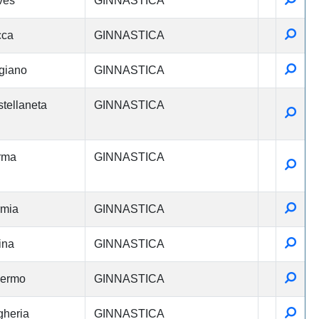
ves
GINNASTICA
Detta
cca
GINNASTICA
Detta
giano
GINNASTICA
tellaneta
GINNASTICA
Detta
rma
GINNASTICA
Detta
Detta
rmia
GINNASTICA
Detta
ina
GINNASTICA
Detta
lermo
GINNASTICA
Detta
heria
GINNASTICA