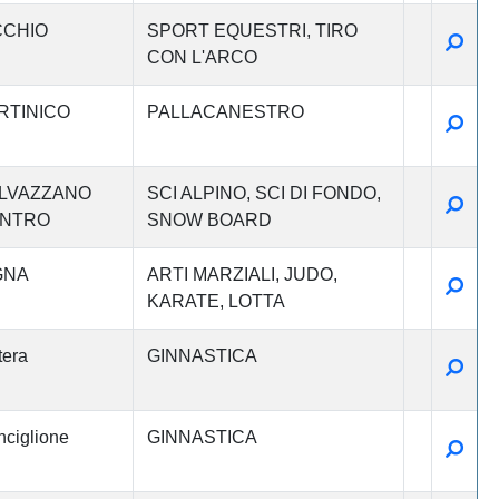
CCHIO
SPORT EQUESTRI
TIRO
Detta
CON L'ARCO
RTINICO
PALLACANESTRO
Detta
LVAZZANO
SCI ALPINO
SCI DI FONDO
Detta
NTRO
SNOW BOARD
GNA
ARTI MARZIALI
JUDO
Detta
KARATE
LOTTA
era
GINNASTICA
Detta
ciglione
GINNASTICA
Detta