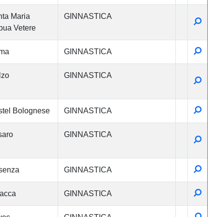
ta Maria
GINNASTICA
Detta
ua Vetere
Detta
ma
GINNASTICA
lzo
GINNASTICA
Detta
Detta
tel Bolognese
GINNASTICA
saro
GINNASTICA
Detta
Detta
senza
GINNASTICA
Detta
acca
GINNASTICA
Detta