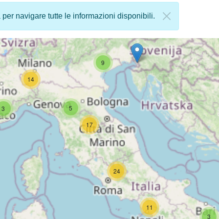
a per navigare tutte le informazioni disponibili.
9
14
5
3
17
24
11
3