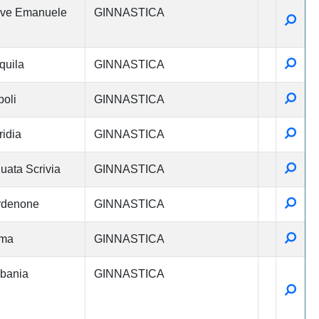
eve Emanuele
GINNASTICA
Detta
Detta
quila
GINNASTICA
Detta
oli
GINNASTICA
Detta
ridia
GINNASTICA
Detta
uata Scrivia
GINNASTICA
Detta
rdenone
GINNASTICA
Detta
ma
GINNASTICA
bania
GINNASTICA
Detta