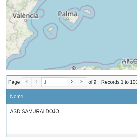
Page
of 9
Records 1 to 10
Nome
ASD SAMURAI DOJO