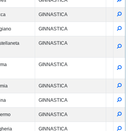
ves
GINNASTICA
Detta
cca
GINNASTICA
Detta
giano
GINNASTICA
tellaneta
GINNASTICA
Detta
rma
GINNASTICA
Detta
Detta
rmia
GINNASTICA
Detta
ina
GINNASTICA
Detta
lermo
GINNASTICA
Detta
heria
GINNASTICA