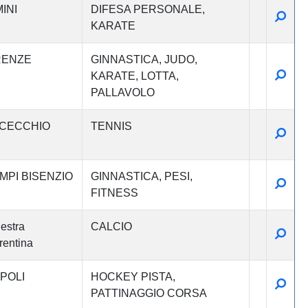
INI
DIFESA PERSONALE
Detta
KARATE
RENZE
GINNASTICA
JUDO
Detta
KARATE
LOTTA
PALLAVOLO
CECCHIO
TENNIS
Detta
MPI BISENZIO
GINNASTICA
PESI
Detta
FITNESS
estra
CALCIO
Detta
rentina
POLI
HOCKEY PISTA
Detta
PATTINAGGIO CORSA