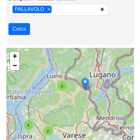
PALLAVOLO
×
Cerca
+
−
2
4
2