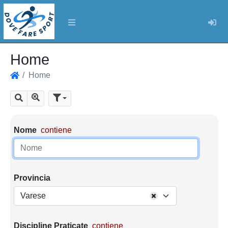
Log
Home
Home
Home
Mostra tutti i risultati
Cerca
Parametri di ricerca
Nome
contiene
Provincia
Varese
Discipline Praticate
contiene