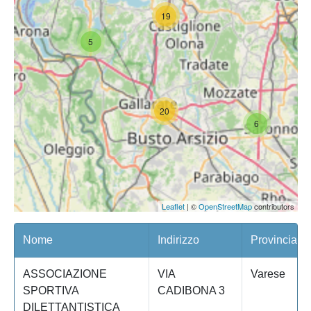
19
5
20
6
Leaflet
| ©
OpenStreetMap
contributors
Nome
Indirizzo
Provincia
ASSOCIAZIONE
VIA
Varese
SPORTIVA
CADIBONA 3
DILETTANTISTICA