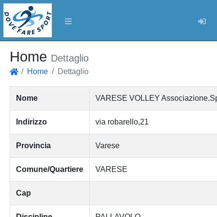
Log
Home
Dettaglio
Home
Dettaglio
Home
Nome
VARESE VOLLEY Associazione.Sporti
Indirizzo
via robarello,21
Provincia
Varese
Comune/Quartiere
VARESE
Cap
Discipline
PALLAVOLO