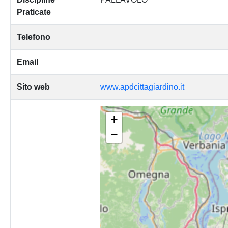
Praticate
Telefono
Email
Sito web
www.apdcittagiardino.it
+
−