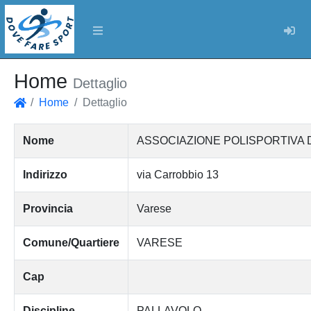
Log
Home
Dettaglio
Home
Dettaglio
Home
Nome
ASSOCIAZIONE POLISPORTIVA D
Indirizzo
via Carrobbio 13
Provincia
Varese
Comune/Quartiere
VARESE
Cap
Discipline
PALLAVOLO