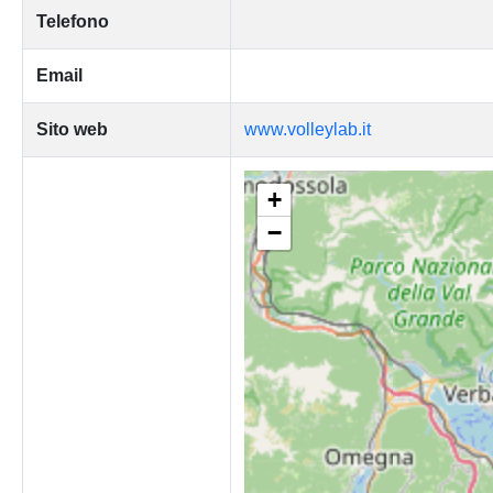
Telefono
Email
Sito web
www.volleylab.it
+
−