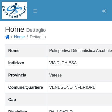
Log
Home
Dettaglio
Home
Dettaglio
Home
Nome
Polisportiva Dilettantistica Arcobal
Indirizzo
VIA D. CHIESA
Provincia
Varese
Comune/Quartiere
VENEGONO INFERIORE
Cap
Discipline
PALLAVOLO