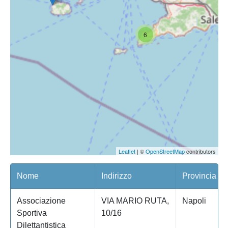
6
Leaflet
| ©
OpenStreetMap
contributors
Nome
Indirizzo
Provincia
Associazione
VIA MARIO RUTA,
Napoli
Sportiva
10/16
Dilettantistica