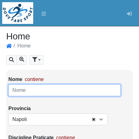
Log
Home
Home
Home
Mostra tutti i risultati
Cerca
Parametri di ricerca
Nome
contiene
Provincia
Napoli
Discipline Praticate
contiene