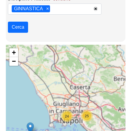
GINNASTICA
×
Cerca
+
−
25
24