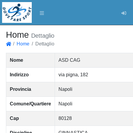
Log
Home
Dettaglio
Home
Dettaglio
Home
Nome
ASD CAG
Indirizzo
via pigna, 182
Provincia
Napoli
Comune/Quartiere
Napoli
Cap
80128
Discipline
GINNASTICA