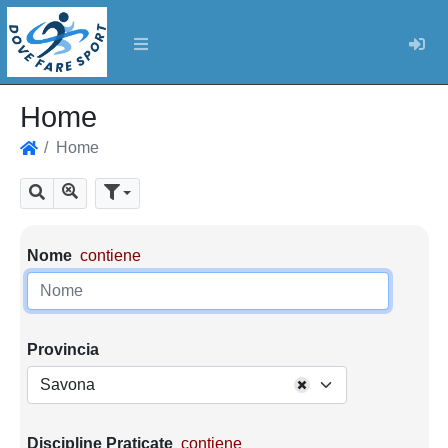
Log
Home
Home
Home
Mostra tutti i risultati
Cerca
Parametri di ricerca
Nome
contiene
Provincia
Savona
Discipline Praticate
contiene