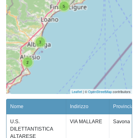
5
3
2
Leaflet
| ©
OpenStreetMap
contributors
Nome
Indirizzo
Provincia
U.S.
VIA MALLARE
Savona
DILETTANTISTICA
ALTARESE