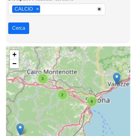
CALCIO
×
Cerca
+
−
3
2
9