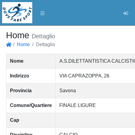
Log
Home
Dettaglio
Home
Dettaglio
Home
Nome
A.S.DILETTANTISTICA CALCISTIC
Indirizzo
VIA CAPRAZOPPA, 26
Provincia
Savona
Comune/Quartiere
FINALE LIGURE
Cap
Discipline
CALCIO