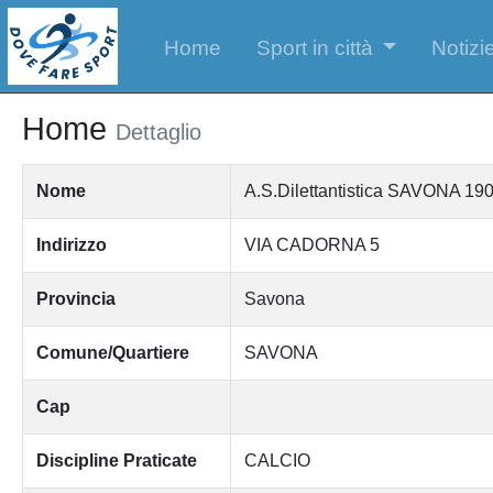
Home
Sport in città
Notizie
Home
Dettaglio
Nome
A.S.Dilettantistica SAVONA 19
Indirizzo
VIA CADORNA 5
Provincia
Savona
Comune/Quartiere
SAVONA
Cap
Discipline Praticate
CALCIO