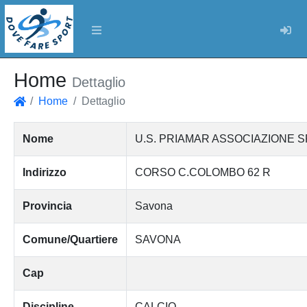
Log
Home
Dettaglio
Home
Dettaglio
Home
Nome
U.S. PRIAMAR ASSOCIAZIONE S
Indirizzo
CORSO C.COLOMBO 62 R
Provincia
Savona
Comune/Quartiere
SAVONA
Cap
Discipline
CALCIO