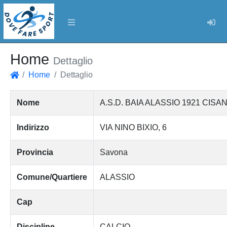
Log
Home
Dettaglio
Home
Dettaglio
Home
Nome
A.S.D. BAIA ALASSIO 1921 CIS
Indirizzo
VIA NINO BIXIO, 6
Provincia
Savona
Comune/Quartiere
ALASSIO
Cap
Discipline
CALCIO