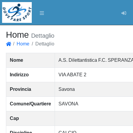
Log
Home
Dettaglio
Home
Dettaglio
Home
Nome
A.S. Dilettantistica F.C. SPERANZ
Indirizzo
VIA ABATE 2
Provincia
Savona
Comune/Quartiere
SAVONA
Cap
Discipline
CALCIO