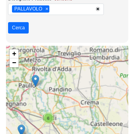
PALLAVOLO
×
Cerca
+
−
6