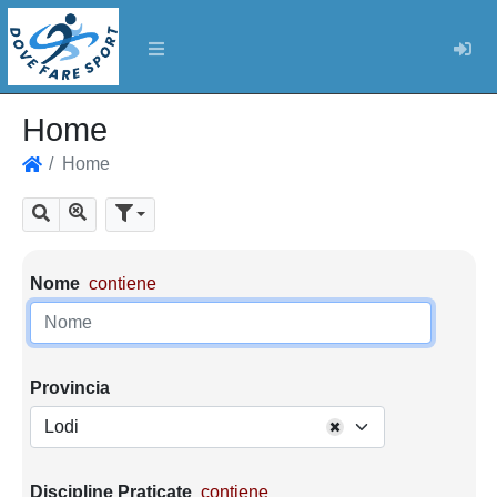
Log
Home
Home
Home
Mostra tutti i risultati
Cerca
Parametri di ricerca
Nome
contiene
Provincia
Lodi
Discipline Praticate
contiene