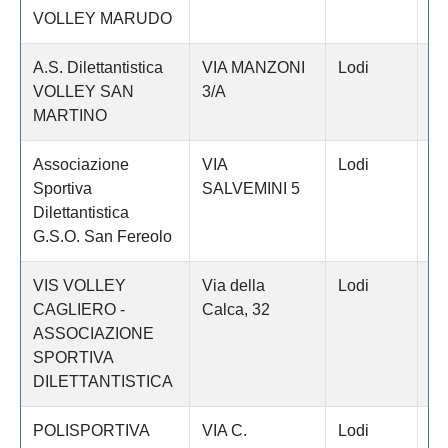
VOLLEY MARUDO
A.S. Dilettantistica
VIA MANZONI
Lodi
S
VOLLEY SAN
3/A
S
MARTINO
Associazione
VIA
Lodi
LO
Sportiva
SALVEMINI 5
Dilettantistica
G.S.O. San Fereolo
VIS VOLLEY
Via della
Lodi
LO
CAGLIERO -
Calca, 32
ASSOCIAZIONE
SPORTIVA
DILETTANTISTICA
POLISPORTIVA
VIA C.
Lodi
C