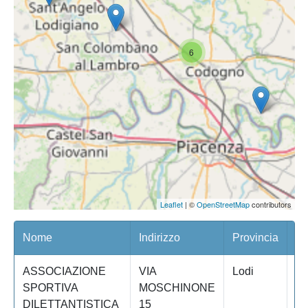
6
Leaflet
| ©
OpenStreetMap
contributors
Nome
Indirizzo
Provincia
Co
ASSOCIAZIONE
VIA
Lodi
M
SPORTIVA
MOSCHINONE
DILETTANTISTICA
15