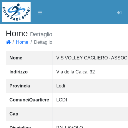
Log
Home
Dettaglio
Home
Dettaglio
Home
Nome
VIS VOLLEY CAGLIERO - ASSOC
Indirizzo
Via della Calca, 32
Provincia
Lodi
Comune/Quartiere
LODI
Cap
Discipline
PALLAVOLO