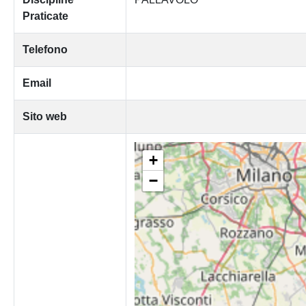
Praticate
Telefono
Email
Sito web
+
−