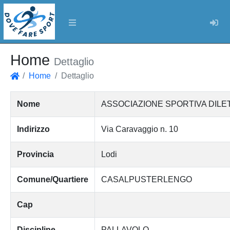
Log
Home
Dettaglio
Home
Dettaglio
Home
Nome
ASSOCIAZIONE SPORTIVA DILE
Indirizzo
Via Caravaggio n. 10
Provincia
Lodi
Comune/Quartiere
CASALPUSTERLENGO
Cap
Discipline
PALLAVOLO