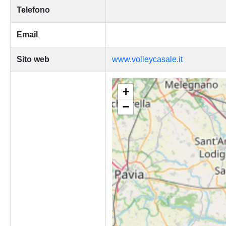
Telefono
Email
Sito web
www.volleycasale.it
+
−