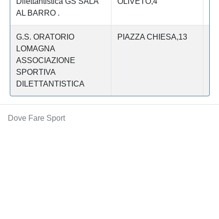
Dilettantistica GS SALA
OLIVETO,4
AL BARRO .
G.S. ORATORIO
PIAZZA CHIESA,13
Le
LOMAGNA
ASSOCIAZIONE
SPORTIVA
DILETTANTISTICA
Dove Fare Sport