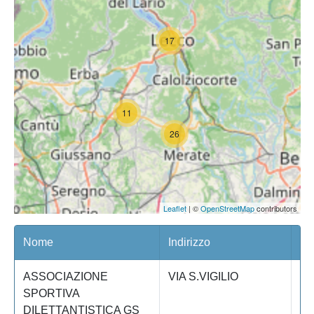
17
11
26
Leaflet
| ©
OpenStreetMap
contributors
Nome
Indirizzo
Pr
ASSOCIAZIONE
VIA S.VIGILIO
Le
SPORTIVA
DILETTANTISTICA GS