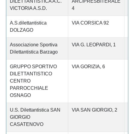
DILETTANTISTICA A.C.
ARCIPRESBITERALE
VICTORIA A.S.D.
4
A.S.dilettantistica
VIA CORSICA 92
Le
DOLZAGO
Associazione Sportiva
VIA G. LEOPARDI, 1
Le
Dilettantistica Barzago
GRUPPO SPORTIVO
VIA GORIZIA, 6
Le
DILETTANTISTICO
CENTRO
PARROCCHIALE
OSNAGO
U.S. Dilettantistica SAN
VIA SAN GIORGIO, 2
Le
GIORGIO
CASATENOVO