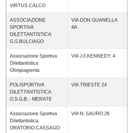
VIRTUS CALCO
ASSOCIAZIONE
VIA DON GUANELLA
Le
SPORTIVA
4A
DILETTANTISTICA
G.S.BULCIAGO
Associazione Sportiva
VIA J.F.KENNEDY, 4
Le
Dilettantistica
Olimpiagrenta
POLISPORTIVA
VIA TRIESTE 24
Le
DILETTANTISTICA
O.S.G.B. - MERATE
Associazione Sportiva
VIA N. SAURO 26
Le
Dilettantistica
ORATORIO CASSAGO