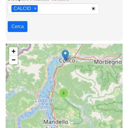
CALCIO
×
Cerca
+
−
3