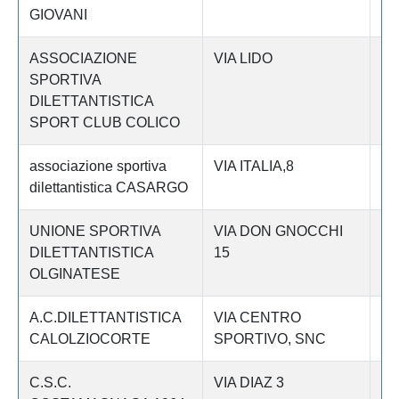
GIOVANI
ASSOCIAZIONE
VIA LIDO
Le
SPORTIVA
DILETTANTISTICA
SPORT CLUB COLICO
associazione sportiva
VIA ITALIA,8
Le
dilettantistica CASARGO
UNIONE SPORTIVA
VIA DON GNOCCHI
Le
DILETTANTISTICA
15
OLGINATESE
A.C.DILETTANTISTICA
VIA CENTRO
Le
CALOLZIOCORTE
SPORTIVO, SNC
C.S.C.
VIA DIAZ 3
Le