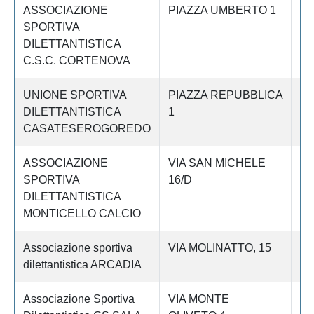
ASSOCIAZIONE
PIAZZA UMBERTO 1
Le
SPORTIVA
DILETTANTISTICA
C.S.C. CORTENOVA
UNIONE SPORTIVA
PIAZZA REPUBBLICA
Le
DILETTANTISTICA
1
CASATESEROGOREDO
ASSOCIAZIONE
VIA SAN MICHELE
Le
SPORTIVA
16/D
DILETTANTISTICA
MONTICELLO CALCIO
Associazione sportiva
VIA MOLINATTO, 15
Le
dilettantistica ARCADIA
Associazione Sportiva
VIA MONTE
Le