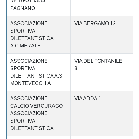
RICREATIVA AC
PAGNANO
ASSOCIAZIONE
VIA BERGAMO 12
Le
SPORTIVA
DILETTANTISTICA
A.C.MERATE
ASSOCIAZIONE
VIA DEL FONTANILE
Le
SPORTIVA
8
DILETTANTISTICA A.S.
MONTEVECCHIA
ASSOCIAZIONE
VIA ADDA 1
Le
CALCIO VERCURAGO
ASSOCIAZIONE
SPORTIVA
DILETTANTISTICA