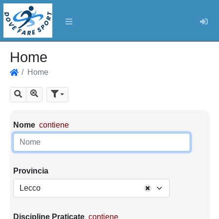
Log
Home
Home
Home
Mostra tutti i risultati
Cerca
Parametri di ricerca
Nome
contiene
Provincia
Lecco
Discipline Praticate
contiene