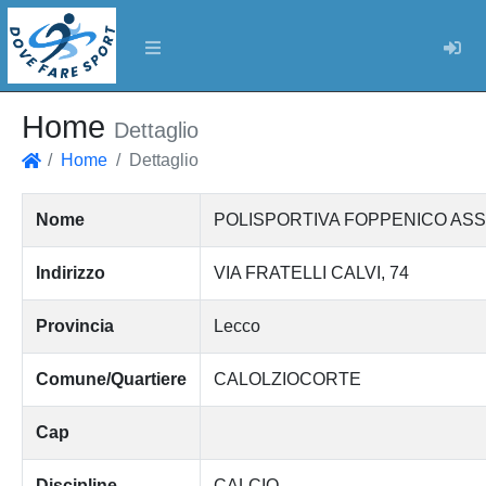
Log
Home
Dettaglio
Home
Dettaglio
Home
Nome
POLISPORTIVA FOPPENICO ASS
Indirizzo
VIA FRATELLI CALVI, 74
Provincia
Lecco
Comune/Quartiere
CALOLZIOCORTE
Cap
Discipline
CALCIO