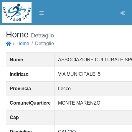
Log
Home
Dettaglio
Home
Dettaglio
Home
Nome
ASSOCIAZIONE CULTURALE SP
Indirizzo
VIA MUNICIPALE, 5
Provincia
Lecco
Comune/Quartiere
MONTE MARENZO
Cap
Discipline
CALCIO