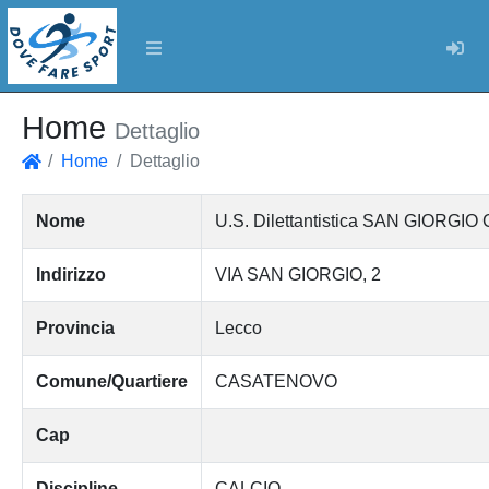
Log
Home
Dettaglio
Home
Dettaglio
Home
Nome
U.S. Dilettantistica SAN GIORG
Indirizzo
VIA SAN GIORGIO, 2
Provincia
Lecco
Comune/Quartiere
CASATENOVO
Cap
Discipline
CALCIO