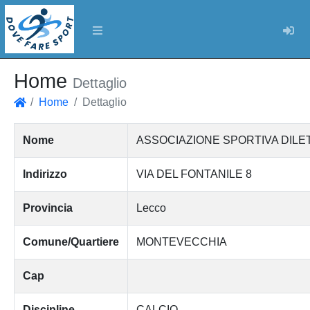
Log
Home
Dettaglio
Home
Dettaglio
Home
Nome
ASSOCIAZIONE SPORTIVA DILE
Indirizzo
VIA DEL FONTANILE 8
Provincia
Lecco
Comune/Quartiere
MONTEVECCHIA
Cap
Discipline
CALCIO