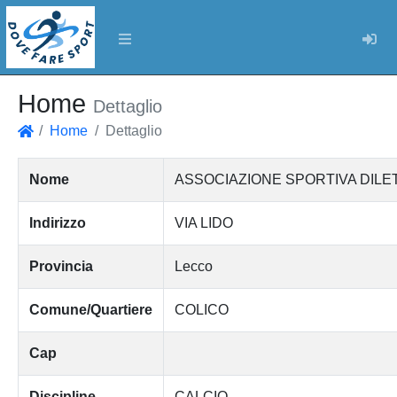
Log
Home
Dettaglio
Home
Dettaglio
Home
Nome
ASSOCIAZIONE SPORTIVA DILE
Indirizzo
VIA LIDO
Provincia
Lecco
Comune/Quartiere
COLICO
Cap
Discipline
CALCIO