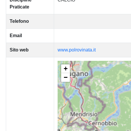
Praticate
Telefono
Email
Sito web
www.polrovinata.it
+
−