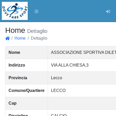
Log
Home
Dettaglio
Home
Dettaglio
Home
Nome
ASSOCIAZIONE SPORTIVA DILE
Indirizzo
VIA ALLA CHIESA,3
Provincia
Lecco
Comune/Quartiere
LECCO
Cap
Discipline
CALCIO