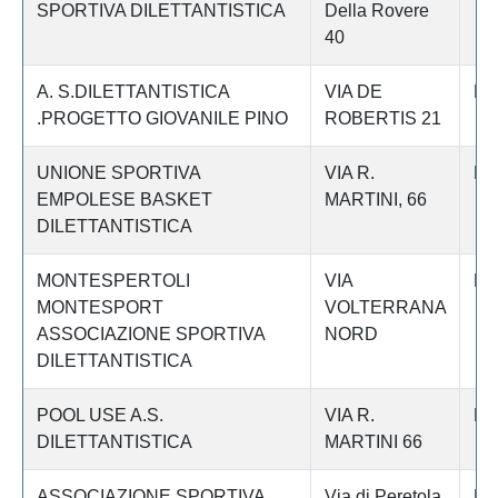
SPORTIVA DILETTANTISTICA
Della Rovere
40
A. S.DILETTANTISTICA
VIA DE
Fi
.PROGETTO GIOVANILE PINO
ROBERTIS 21
UNIONE SPORTIVA
VIA R.
Fi
EMPOLESE BASKET
MARTINI, 66
DILETTANTISTICA
MONTESPERTOLI
VIA
Fi
MONTESPORT
VOLTERRANA
ASSOCIAZIONE SPORTIVA
NORD
DILETTANTISTICA
POOL USE A.S.
VIA R.
Fi
DILETTANTISTICA
MARTINI 66
ASSOCIAZIONE SPORTIVA
Via di Peretola
Fi