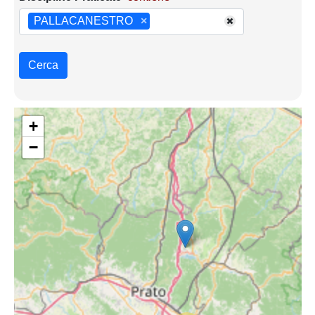
PALLACANESTRO
×
Cerca
+
−