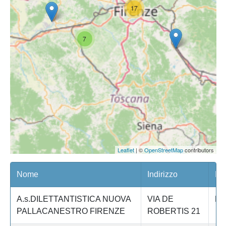
17
7
Leaflet
| ©
OpenStreetMap
contributors
Nome
Indirizzo
Pro
A.s.DILETTANTISTICA NUOVA
VIA DE
Fi
PALLACANESTRO FIRENZE
ROBERTIS 21