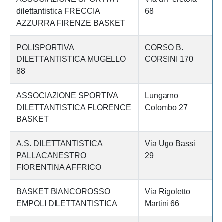
dilettantistica FRECCIA
68
AZZURRA FIRENZE BASKET
POLISPORTIVA
CORSO B.
Fi
DILETTANTISTICA MUGELLO
CORSINI 170
88
ASSOCIAZIONE SPORTIVA
Lungarno
Fi
DILETTANTISTICA FLORENCE
Colombo 27
BASKET
A.S. DILETTANTISTICA
Via Ugo Bassi
Fi
PALLACANESTRO
29
FIORENTINA AFFRICO
BASKET BIANCOROSSO
Via Rigoletto
Fi
EMPOLI DILETTANTISTICA
Martini 66