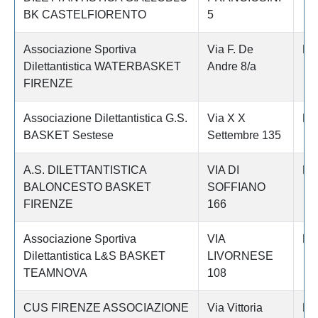
BK CASTELFIORENTO
5
Associazione Sportiva
Via F. De
Fi
Dilettantistica WATERBASKET
Andre 8/a
FIRENZE
Associazione Dilettantistica G.S.
Via X X
Fi
BASKET Sestese
Settembre 135
A.S. DILETTANTISTICA
VIA DI
Fi
BALONCESTO BASKET
SOFFIANO
FIRENZE
166
Associazione Sportiva
VIA
Fi
Dilettantistica L&S BASKET
LIVORNESE
TEAMNOVA
108
CUS FIRENZE ASSOCIAZIONE
Via Vittoria
Fi