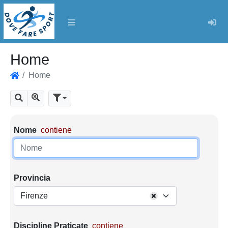
Log
Home
Home
Home
Mostra tutti i risultati
Cerca
Parametri di ricerca
Nome
contiene
Provincia
Firenze
Discipline Praticate
contiene