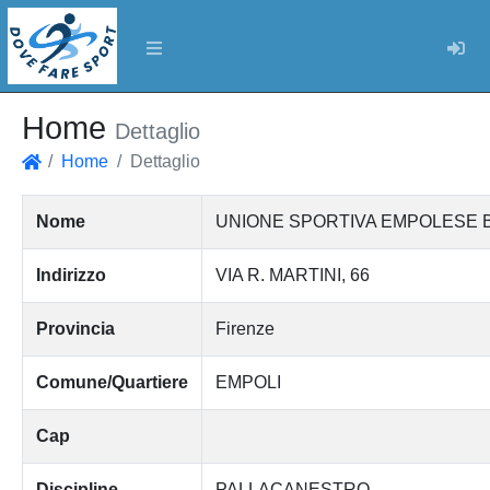
Log
Home
Dettaglio
Home
Dettaglio
Home
Nome
UNIONE SPORTIVA EMPOLESE B
Indirizzo
VIA R. MARTINI, 66
Provincia
Firenze
Comune/Quartiere
EMPOLI
Cap
Discipline
PALLACANESTRO