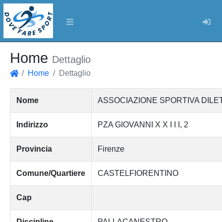
Log
Home
Dettaglio
Home
Dettaglio
Home
Nome
ASSOCIAZIONE SPORTIVA DILE
Indirizzo
PZA GIOVANNI X X I I I, 2
Provincia
Firenze
Comune/Quartiere
CASTELFIORENTINO
Cap
Discipline
PALLACANESTRO